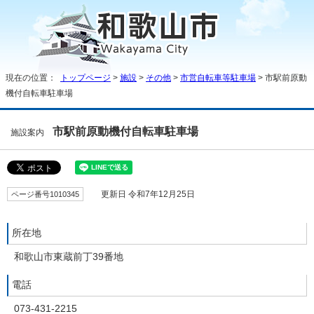
現在の位置：
トップページ
>
施設
>
その他
>
市営自転車等駐車場
> 市駅前原動
機付自転車駐車場
市駅前原動機付自転車駐車場
施設案内
ページ番号1010345
更新日 令和7年12月25日
所在地
和歌山市東蔵前丁39番地
電話
073-431-2215