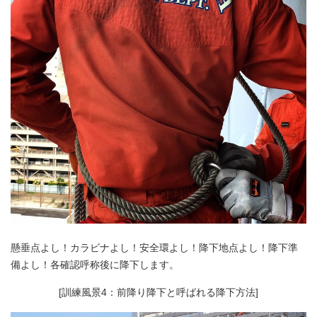
懸垂点よし！カラビナよし！安全環よし！降下地点よし！降下準
備よし！各確認呼称後に降下します。
[訓練風景4：前降り降下と呼ばれる降下方法]