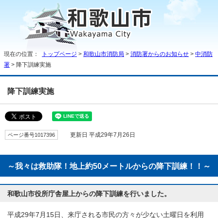
現在の位置：
トップページ
>
和歌山市消防局
>
消防署からのお知らせ
>
中消防
署
> 降下訓練実施
降下訓練実施
ページ番号1017396
更新日 平成29年7月26日
～我々は救助隊！地上約50メートルからの降下訓練！！～
和歌山市役所庁舎屋上からの降下訓練を行いました。
平成29年7月15日、来庁される市民の方々が少ない土曜日を利用