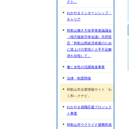
クト」
わかやまインターンシップ・
キャリア
和歌山働き方改革推進協議会
（地方版政労使会議）共同宣
言「和歌山県経済発展のため
に賃上げの実現と人手不足解
消を目指して」
働く女性の活躍推進事業
法律・制度関係
和歌山市企業情報サイト「わ
く和～クナビ」
わかやま就職応援プロジェク
ト事業
和歌山市ウクライナ避難民就