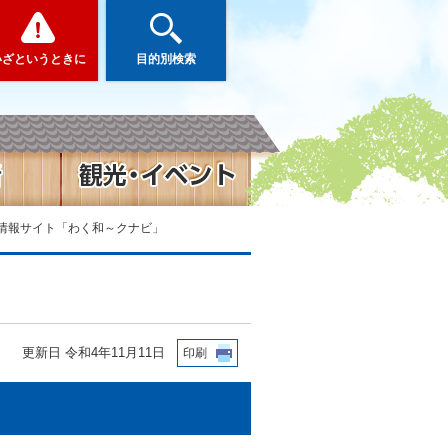
いざというときに
目的別検索
業情報サイト「わく和～クナビ」
更新日 令和4年11月11日
印刷