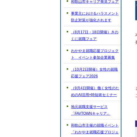
和歌山市キャリア発見フェア
事業主におけるハラスメント
防止対策が強化されます
（8月17日・18日開催）きの
くに就職フェア
わかやま就職応援プロジェク
ト イベント参加企業募集
（10月2日開催）女性の就職
応援フェア2026
（9月4日開催）働く女性のた
めのAI活用×時短術セミナー
地元就職支援サービス
「FAVTOWNキャリア」
和歌山市主催の就職イベント
「わかやま就職応援プロジェ