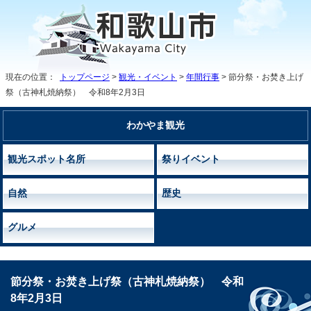
現在の位置：
トップページ
>
観光・イベント
>
年間行事
> 節分祭・お焚き上げ
祭（古神札焼納祭） 令和8年2月3日
わかやま観光
観光スポット名所
祭りイベント
自然
歴史
グルメ
節分祭・お焚き上げ祭（古神札焼納祭） 令和
8年2月3日