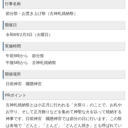
行事名称
節分祭・お焚き上げ祭（古神札焼納祭）
開催日
令和8年2月3日（火曜日）
実施時間
午前9時から 節分祭
午後5時から 古神札焼納祭
開催場所
日前神宮 國懸神宮
PRポイント
古神札焼納祭とは小正月に行われる「火祭り」のことで、お札や
お守り、そして正月飾りなどを集めて神聖な火を以って焼納する
神事です。日前神宮 國懸神宮では節分の日に行います。この祭
は各地で「どんと」「とんど」「どんどん焼き」とも呼ばれてい