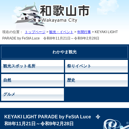
現在の位置：
トップページ
>
観光・イベント
>
年間行事
> KEYAKI LIGHT
PARADE by FeStA Luce 令和8年11月21日～令和9年2月28日
わかやま観光
観光スポット名所
祭りイベント
自然
歴史
グルメ
KEYAKI LIGHT PARADE by FeStA Luce 令
和8年11月21日～令和9年2月28日