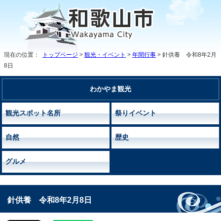
現在の位置：
トップページ
>
観光・イベント
>
年間行事
> 針供養 令和8年2月
8日
わかやま観光
観光スポット名所
祭りイベント
自然
歴史
グルメ
針供養 令和8年2月8日