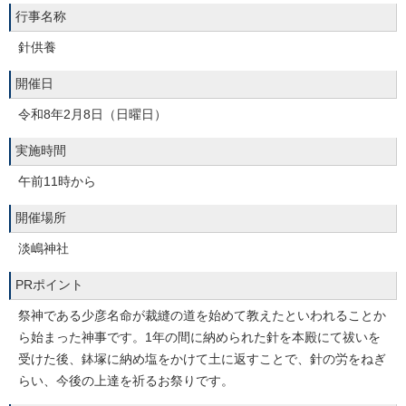
行事名称
針供養
開催日
令和8年2月8日（日曜日）
実施時間
午前11時から
開催場所
淡嶋神社
PRポイント
祭神である少彦名命が裁縫の道を始めて教えたといわれることか
ら始まった神事です。1年の間に納められた針を本殿にて祓いを
受けた後、鉢塚に納め塩をかけて土に返すことで、針の労をねぎ
らい、今後の上達を祈るお祭りです。