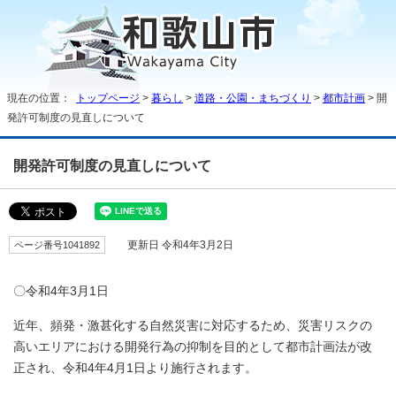
現在の位置：
トップページ
>
暮らし
>
道路・公園・まちづくり
>
都市計画
> 開
発許可制度の見直しについて
開発許可制度の見直しについて
ページ番号1041892
更新日 令和4年3月2日
〇令和4年3月1日
近年、頻発・激甚化する自然災害に対応するため、災害リスクの
高いエリアにおける開発行為の抑制を目的として都市計画法が改
正され、令和4年4月1日より施行されます。