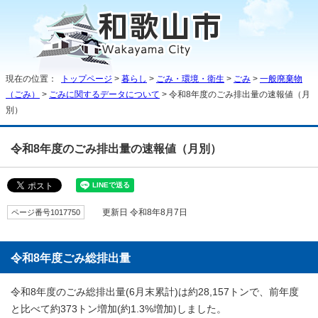
現在の位置：
トップページ
>
暮らし
>
ごみ・環境・衛生
>
ごみ
>
一般廃棄物
（ごみ）
>
ごみに関するデータについて
> 令和8年度のごみ排出量の速報値（月
別）
令和8年度のごみ排出量の速報値（月別）
ページ番号1017750
更新日 令和8年8月7日
令和8年度ごみ総排出量
令和8年度のごみ総排出量(6月末累計)は約28,157トンで、前年度
と比べて約373トン増加(約1.3%増加)しました。