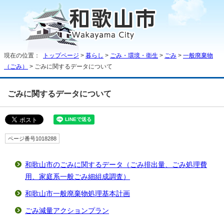
現在の位置：
トップページ
>
暮らし
>
ごみ・環境・衛生
>
ごみ
>
一般廃棄物
（ごみ）
> ごみに関するデータについて
ごみに関するデータについて
ページ番号1018288
和歌山市のごみに関するデータ（ごみ排出量、ごみ処理費
用、家庭系一般ごみ細組成調査）
和歌山市一般廃棄物処理基本計画
ごみ減量アクションプラン