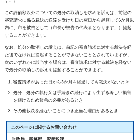
す。）
この評価額以外についての処分の取消しを求める訴えは、前記の
審査請求に係る裁決の送達を受けた日の翌日から起算して6か月以
内に、市を被告として（市長が被告の代表者となります。）提起
することができます。
なお、処分の取消しの訴えは、前記の審査請求に対する裁決を経
た後でなければ提起することができないこととされていますが、
次のいずれかに該当する場合は、審査請求に対する裁決を経ない
で処分の取消しの訴えを提起することができます。
審査請求があった日から3か月を経過しても裁決がないとき
処分、処分の執行又は手続きの続行により生ずる著しい損害
を避けるため緊急の必要があるとき
その他裁決を経ないことにつき正当な理由があるとき
このページに関する
お問い合わせ
財政局 税務部 資産税課