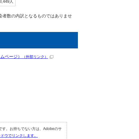
8,449人
染者数の内訳となるものではありませ
ームページ）
（外部リンク）
。
。
要です。お持ちでない方は、Adobeのサ
ィンドウでリンクします。