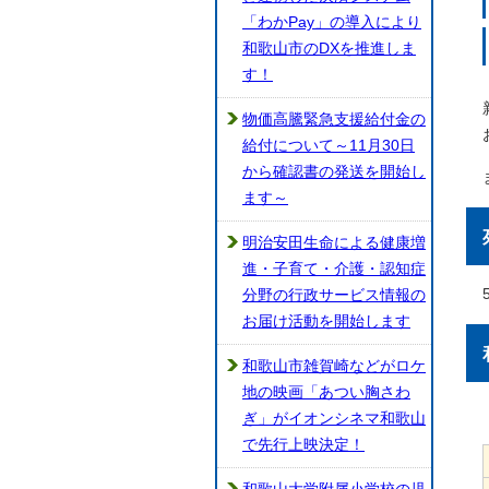
「わかPay」の導入により
和歌山市のDXを推進しま
す！
物価高騰緊急支援給付金の
給付について～11月30日
から確認書の発送を開始し
ます～
明治安田生命による健康増
進・子育て・介護・認知症
分野の行政サービス情報の
お届け活動を開始します
和歌山市雑賀崎などがロケ
地の映画「あつい胸さわ
ぎ」がイオンシネマ和歌山
で先行上映決定！