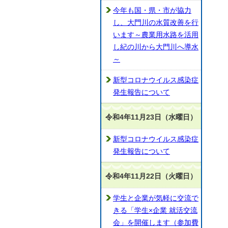
今年も国・県・市が協力
し、大門川の水質改善を行
います～農業用水路を活用
し紀の川から大門川へ導水
～
新型コロナウイルス感染症
発生報告について
令和4年11月23日（水曜日）
新型コロナウイルス感染症
発生報告について
令和4年11月22日（火曜日）
学生と企業が気軽に交流で
きる「学生×企業 就活交流
会」を開催します（参加費