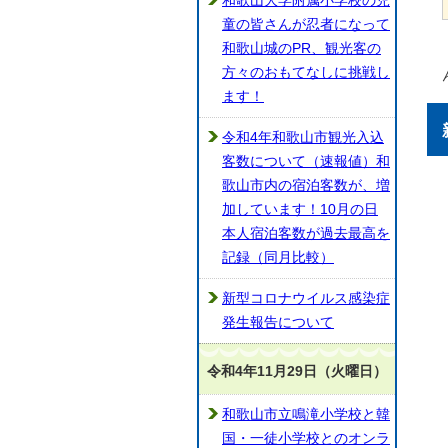
和歌山大学附属小学校の児
童の皆さんが忍者になって
和歌山城のPR、観光客の
方々のおもてなしに挑戦し
ます！
令和4年和歌山市観光入込
客数について（速報値）和
歌山市内の宿泊客数が、増
加しています！10月の日
本人宿泊客数が過去最高を
記録（同月比較）
新型コロナウイルス感染症
発生報告について
令和4年11月29日（火曜日）
和歌山市立鳴滝小学校と韓
国・一徒小学校とのオンラ