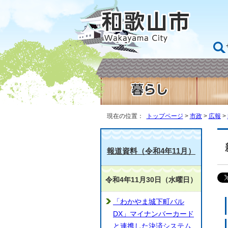
現在の位置：
トップページ
>
市政
>
広報
>
報道資料（令和4年11月）
令和4年11月30日（水曜日）
「わかやま城下町バル
DX」マイナンバーカード
と連携した決済システム