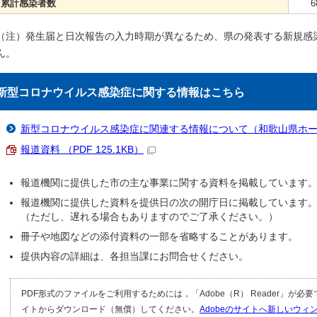
累計感染者数
6
（注）発生届と日次報告の入力時期が異なるため、県の発表する新規感
ん。
新型コロナウイルス感染症に関する情報はこちら
新型コロナウイルス感染症に関連する情報について（和歌山県ホ
報道資料 （PDF 125.1KB）
報道機関に提供した市の主な事業に関する資料を掲載しています
報道機関に提供した資料を提供日の次の開庁日に掲載しています
（ただし、遅れる場合もありますのでご了承ください。）
冊子や地図などの添付資料の一部を省略することがあります。
提供内容の詳細は、各担当課にお問合せください。
PDF形式のファイルをご利用するためには，「Adobe（R） Reader」が必
イトからダウンロード（無償）してください。
Adobeのサイトへ新しいウ