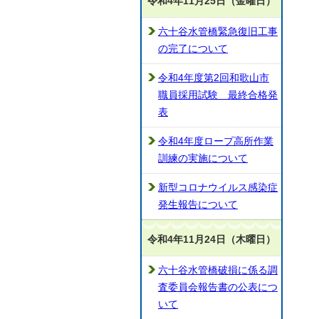
令和4年11月25日（金曜日）
六十谷水管橋緊急復旧工事
の完了について
令和4年度第2回和歌山市
職員採用試験 最終合格発
表
令和4年度ロープ高所作業
訓練の実施について
新型コロナウイルス感染症
発生報告について
令和4年11月24日（木曜日）
六十谷水管橋破損に係る調
査委員会報告書の公表につ
いて