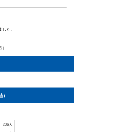
ました。
方）
値）
206人