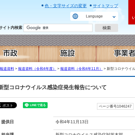
色・文字サイズの変更
サイトマップ
Language
サイト内検索
報道資料
>
報道資料（令和4年度）
>
報道資料（令和4年11月）
> 新型コロナウイ
新型コロナウイルス感染症発生報告について
ページ番号1046247
提供日
令和4年11月13日
担当課
新型コロナウイルス感染症対策本部