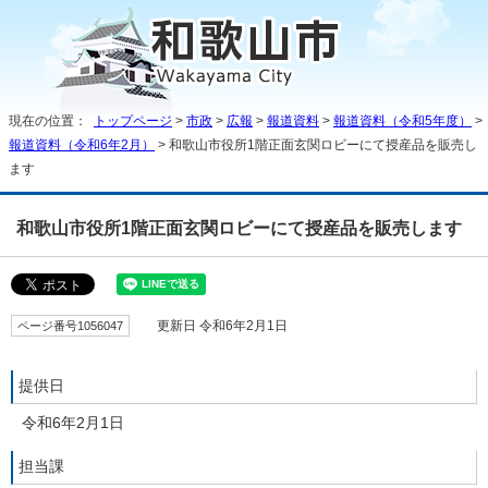
現在の位置：
トップページ
>
市政
>
広報
>
報道資料
>
報道資料（令和5年度）
>
報道資料（令和6年2月）
> 和歌山市役所1階正面玄関ロビーにて授産品を販売し
ます
和歌山市役所1階正面玄関ロビーにて授産品を販売します
ページ番号1056047
更新日 令和6年2月1日
提供日
令和6年2月1日
担当課