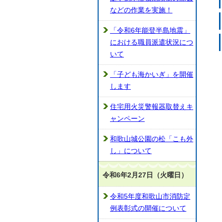
などの作業を実施！
「令和6年能登半島地震」
における職員派遣状況につ
いて
「子ども海かいぎ」を開催
します
住宅用火災警報器取替えキ
ャンペーン
和歌山城公園の松「こも外
し」について
令和6年2月27日（火曜日）
令和5年度和歌山市消防定
例表彰式の開催について