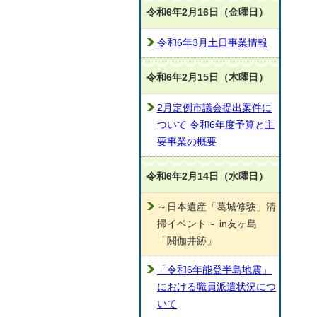
令和6年2月16日（金曜日）
令和6年3月土日事業情報
令和6年2月15日（木曜日）
2月定例市議会提出案件に
ついて 令和6年度予算と主
要事業の概要
令和6年2月14日（水曜日）
～日本遺産「葛城修験」清
掃イベント～ in友ヶ島
「閼伽井跡」
「令和6年能登半島地震」
における職員派遣状況につ
いて