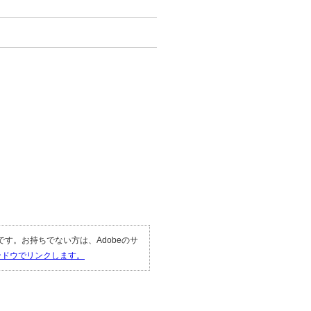
。
。
要です。お持ちでない方は、Adobeのサ
ィンドウでリンクします。