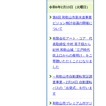
令和6年2月13日（火曜日）
第6回 和歌山市新水道事業
ビジョン検討会議の開催に
ついて
有限会社アート・コア 代
表取締役 中村 英子様から
紀州 和歌山城「江戸時代
吹上口からの夜明け」をご
寄贈いただくことになりま
した
～和歌山市自動運転実証調
査事業～2月14日 自動運転
バスの「出発式」を行いま
す
和歌山市プレミアム付デジ