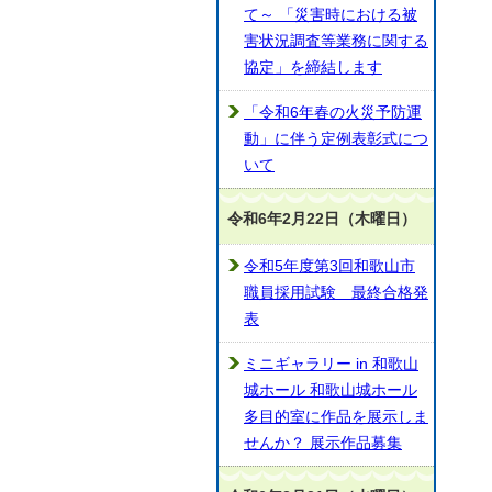
て～ 「災害時における被
害状況調査等業務に関する
協定」を締結します
「令和6年春の火災予防運
動」に伴う定例表彰式につ
いて
令和6年2月22日（木曜日）
令和5年度第3回和歌山市
職員採用試験 最終合格発
表
ミニギャラリー in 和歌山
城ホール 和歌山城ホール
多目的室に作品を展示しま
せんか？ 展示作品募集