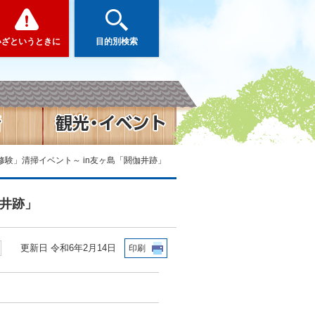
いざというときに
目的別検索
修験」清掃イベント～ in友ヶ島「閼伽井跡」
伽井跡」
更新日 令和6年2月14日
印刷