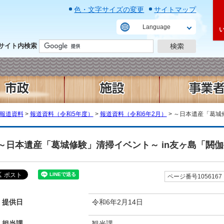
色・文字サイズの変更
サイトマップ
Language
サイト内検索
報道資料
>
報道資料（令和5年度）
>
報道資料（令和6年2月）
> ～日本遺産「葛城
～日本遺産「葛城修験」清掃イベント～ in友ヶ島「閼
ページ番号1056167
提供日
令和6年2月14日
担当課
観光課