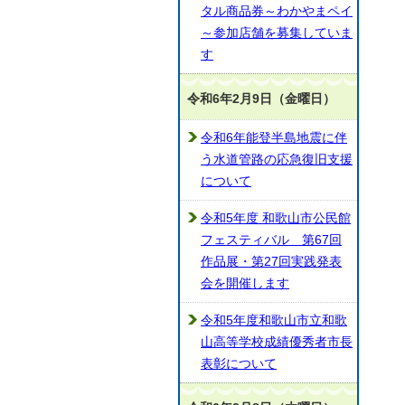
タル商品券～わかやまペイ
～参加店舗を募集していま
す
令和6年2月9日（金曜日）
令和6年能登半島地震に伴
う水道管路の応急復旧支援
について
令和5年度 和歌山市公民館
フェスティバル 第67回
作品展・第27回実践発表
会を開催します
令和5年度和歌山市立和歌
山高等学校成績優秀者市長
表彰について