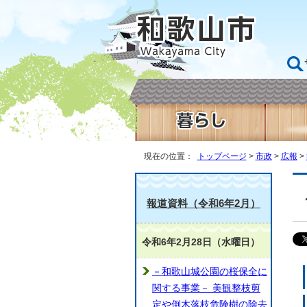
現在の位置：
トップページ
>
市政
>
広報
>
報道資料（令和6年2月）
令和6年2月28日（水曜日）
－和歌山城公園の桜保全に
関する事業－ 美観整枝剪
定や倒木落枝危険樹の除去