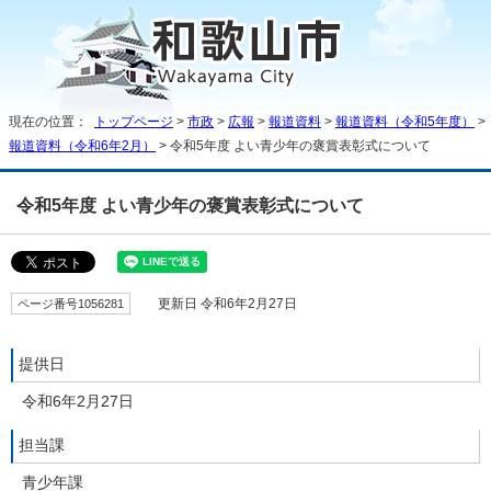
現在の位置：
トップページ
>
市政
>
広報
>
報道資料
>
報道資料（令和5年度）
>
報道資料（令和6年2月）
> 令和5年度 よい青少年の褒賞表彰式について
令和5年度 よい青少年の褒賞表彰式について
ページ番号1056281
更新日 令和6年2月27日
提供日
令和6年2月27日
担当課
青少年課