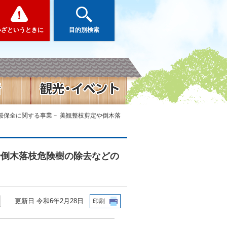
いざというときに
目的別検索
桜保全に関する事業－ 美観整枝剪定や倒木落
や倒木落枝危険樹の除去などの
更新日 令和6年2月28日
印刷