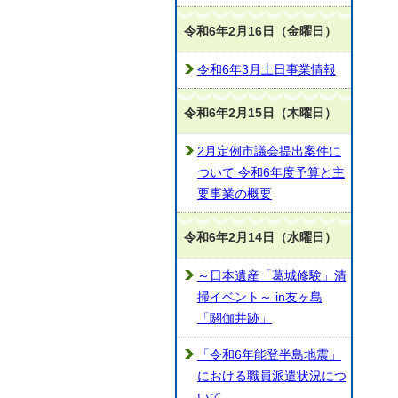
令和6年2月16日（金曜日）
令和6年3月土日事業情報
令和6年2月15日（木曜日）
2月定例市議会提出案件に
ついて 令和6年度予算と主
要事業の概要
令和6年2月14日（水曜日）
～日本遺産「葛城修験」清
掃イベント～ in友ヶ島
「閼伽井跡」
「令和6年能登半島地震」
における職員派遣状況につ
いて