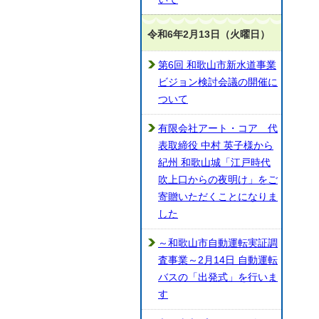
令和6年2月13日（火曜日）
第6回 和歌山市新水道事業
ビジョン検討会議の開催に
ついて
有限会社アート・コア 代
表取締役 中村 英子様から
紀州 和歌山城「江戸時代
吹上口からの夜明け」をご
寄贈いただくことになりま
した
～和歌山市自動運転実証調
査事業～2月14日 自動運転
バスの「出発式」を行いま
す