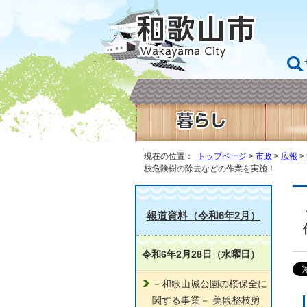
現在の位置：
トップページ
>
市政
>
広報
>
枝危険樹の除去などの作業を実施！
報道資料（令和6年2月）
令和6年2月28日（水曜日）
－和歌山城公園の桜保全に
関する事業－ 美観整枝剪