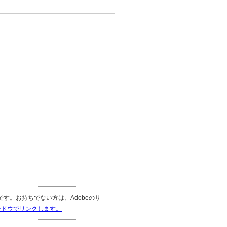
。
。
要です。お持ちでない方は、Adobeのサ
ィンドウでリンクします。