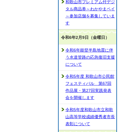
和歌山市プレミアム付デジ
タル商品券～わかやまペイ
～参加店舗を募集していま
す
令和6年2月9日（金曜日）
令和6年能登半島地震に伴
う水道管路の応急復旧支援
について
令和5年度 和歌山市公民館
フェスティバル 第67回
作品展・第27回実践発表
会を開催します
令和5年度和歌山市立和歌
山高等学校成績優秀者市長
表彰について