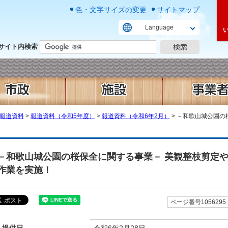
色・文字サイズの変更
サイトマップ
Language
サイト内検索
報道資料
>
報道資料（令和5年度）
>
報道資料（令和6年2月）
> －和歌山城公園の
－和歌山城公園の桜保全に関する事業－ 美観整枝剪定
作業を実施！
ページ番号1056295