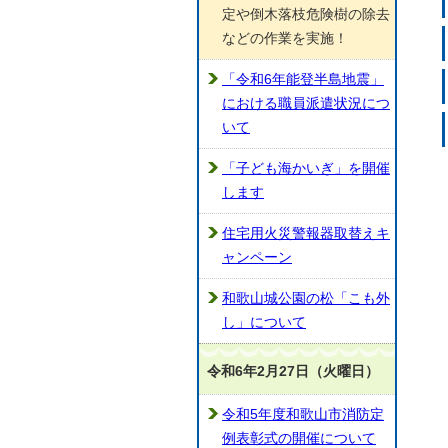
定や倒木落枝危険樹の除去
などの作業を実施！
「令和6年能登半島地震」
における職員派遣状況につ
いて
「子ども海かいぎ」を開催
します
住宅用火災警報器取替えキ
ャンペーン
和歌山城公園の松「こも外
し」について
令和6年2月27日（火曜日）
令和5年度和歌山市消防定
例表彰式の開催について