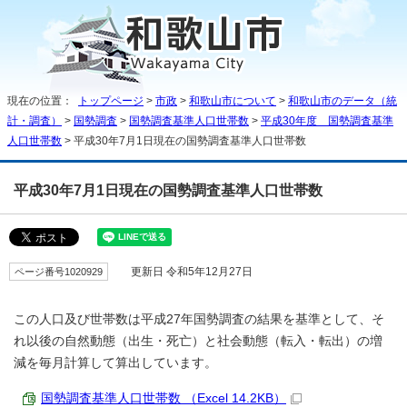
現在の位置：
トップページ
>
市政
>
和歌山市について
>
和歌山市のデータ（統
計・調査）
>
国勢調査
>
国勢調査基準人口世帯数
>
平成30年度 国勢調査基準
人口世帯数
> 平成30年7月1日現在の国勢調査基準人口世帯数
平成30年7月1日現在の国勢調査基準人口世帯数
ページ番号1020929
更新日 令和5年12月27日
この人口及び世帯数は平成27年国勢調査の結果を基準として、そ
れ以後の自然動態（出生・死亡）と社会動態（転入・転出）の増
減を毎月計算して算出しています。
国勢調査基準人口世帯数 （Excel 14.2KB）