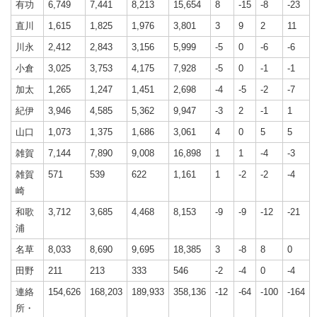
有功
6,749
7,441
8,213
15,654
8
-15
-8
-23
直川
1,615
1,825
1,976
3,801
3
9
2
11
川永
2,412
2,843
3,156
5,999
-5
0
-6
-6
小倉
3,025
3,753
4,175
7,928
-5
0
-1
-1
加太
1,265
1,247
1,451
2,698
-4
-5
-2
-7
紀伊
3,946
4,585
5,362
9,947
-3
2
-1
1
山口
1,073
1,375
1,686
3,061
4
0
5
5
雑賀
7,144
7,890
9,008
16,898
1
1
-4
-3
雑賀
571
539
622
1,161
1
-2
-2
-4
崎
和歌
3,712
3,685
4,468
8,153
-9
-9
-12
-21
浦
名草
8,033
8,690
9,695
18,385
3
-8
8
0
田野
211
213
333
546
-2
-4
0
-4
連絡
154,626
168,203
189,933
358,136
-12
-64
-100
-164
所・