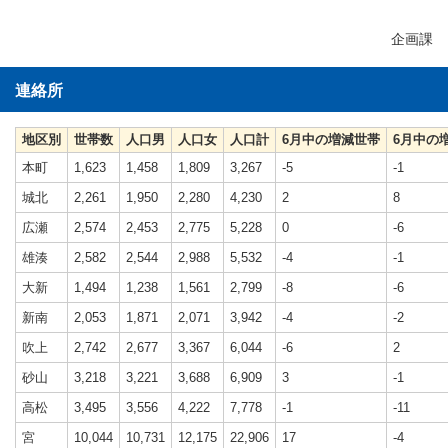
企画課
連絡所
地区別
世帯数
人口男
人口女
人口計
6月中の増減世帯
6月中の
本町
1,623
1,458
1,809
3,267
-5
-1
城北
2,261
1,950
2,280
4,230
2
8
広瀬
2,574
2,453
2,775
5,228
0
-6
雄湊
2,582
2,544
2,988
5,532
-4
-1
大新
1,494
1,238
1,561
2,799
-8
-6
新南
2,053
1,871
2,071
3,942
-4
-2
吹上
2,742
2,677
3,367
6,044
-6
2
砂山
3,218
3,221
3,688
6,909
3
-1
高松
3,495
3,556
4,222
7,778
-1
-11
宮
10,044
10,731
12,175
22,906
17
-4