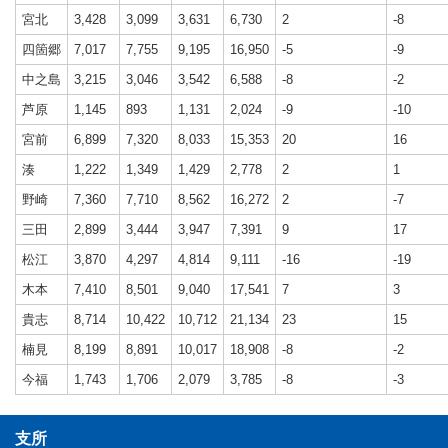
宮北
3,428
3,099
3,631
6,730
2
-8
四箇郷
7,017
7,755
9,195
16,950
-5
-9
中之島
3,215
3,046
3,542
6,588
-8
-2
芦原
1,145
893
1,131
2,024
-9
-10
宮前
6,899
7,320
8,033
15,353
20
16
湊
1,222
1,349
1,429
2,778
2
1
野崎
7,360
7,710
8,562
16,272
2
-7
三田
2,899
3,444
3,947
7,391
9
17
松江
3,870
4,297
4,814
9,111
-16
-19
木本
7,410
8,501
9,040
17,541
7
3
貴志
8,714
10,422
10,712
21,134
23
15
楠見
8,199
8,891
10,017
18,908
-8
-2
今福
1,743
1,706
2,079
3,785
-8
-3
支所