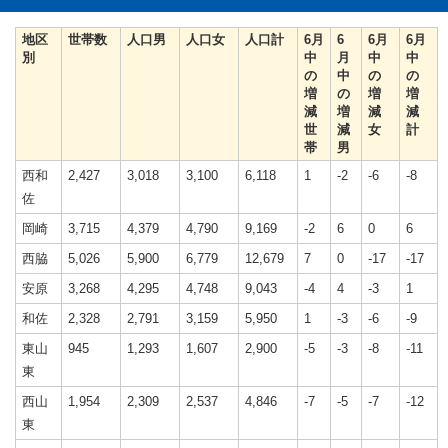
地区
世帯数
人口男
人口女
人口計
6月
6
6月
6月
別
中
月
中
中
の
中
の
の
増
の
増
増
減
増
減
減
世
減
女
計
帯
男
西和
2,427
3,018
3,100
6,118
1
-2
-6
-8
佐
岡崎
3,715
4,379
4,790
9,169
-2
6
0
6
西脇
5,026
5,900
6,779
12,679
7
0
-17
-17
安原
3,268
4,295
4,748
9,043
-4
4
-3
1
和佐
2,328
2,791
3,159
5,950
1
-3
-6
-9
東山
945
1,293
1,607
2,900
-5
-3
-8
-11
東
西山
1,954
2,309
2,537
4,846
-7
-5
-7
-12
東