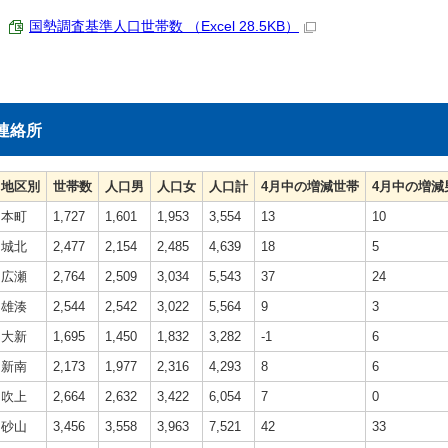
国勢調査基準人口世帯数 （Excel 28.5KB）
連絡所
地区別
世帯数
人口男
人口女
人口計
4月中の増減世帯
4月中の増減
本町
1,727
1,601
1,953
3,554
13
10
城北
2,477
2,154
2,485
4,639
18
5
広瀬
2,764
2,509
3,034
5,543
37
24
雄湊
2,544
2,542
3,022
5,564
9
3
大新
1,695
1,450
1,832
3,282
-1
6
新南
2,173
1,977
2,316
4,293
8
6
吹上
2,664
2,632
3,422
6,054
7
0
砂山
3,456
3,558
3,963
7,521
42
33