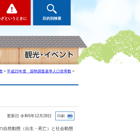
いざというときに
目的別検索
数
>
平成25年度 国勢調査基準人口世帯数
>
更新日 令和5年12月28日
印刷
後の自然動態（出生・死亡）と社会動態