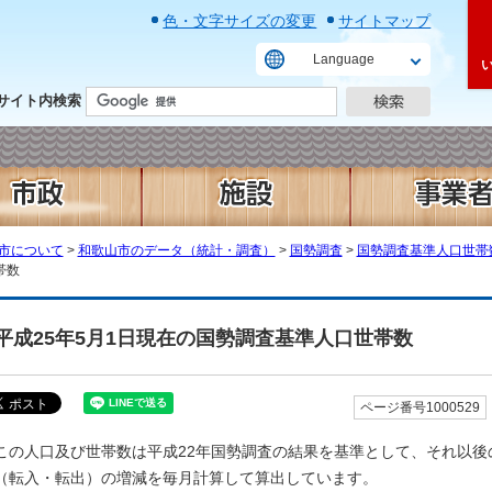
色・文字サイズの変更
サイトマップ
Language
サイト内検索
市について
>
和歌山市のデータ（統計・調査）
>
国勢調査
>
国勢調査基準人口世帯
帯数
平成25年5月1日現在の国勢調査基準人口世帯数
ページ番号1000529
この人口及び世帯数は平成22年国勢調査の結果を基準として、それ以
（転入・転出）の増減を毎月計算して算出しています。