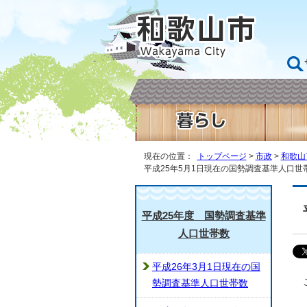
現在の位置：
トップページ
>
市政
>
和歌山
平成25年5月1日現在の国勢調査基準人口世
平成25年度 国勢調査基準
人口世帯数
平成26年3月1日現在の国
勢調査基準人口世帯数