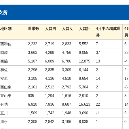
支所
地区別
世帯数
人口男
人口女
人口計
4月中の増減世
4
帯
男
西和佐
2,232
2,719
2,833
5,552
7
6
岡崎
3,663
4,299
4,756
9,055
37
23
西脇
5,107
6,089
6,786
12,875
13
-4
和佐
2,296
2,835
3,309
6,144
2
2
安原
3,105
4,136
4,518
8,654
14
17
西山東
2,161
2,512
2,792
5,304
2
-6
東山東
935
1,294
1,616
2,910
2
8
有功
6,910
7,936
8,687
16,623
22
14
直川
1,509
1,742
1,948
3,690
-1
5
川永
2,308
2,842
3,196
6,038
1
0