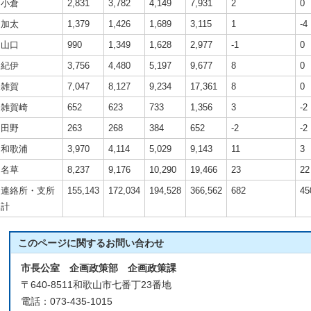
小倉
2,831
3,782
4,149
7,931
2
0
加太
1,379
1,426
1,689
3,115
1
-4
山口
990
1,349
1,628
2,977
-1
0
紀伊
3,756
4,480
5,197
9,677
8
0
雑賀
7,047
8,127
9,234
17,361
8
0
雑賀崎
652
623
733
1,356
3
-2
田野
263
268
384
652
-2
-2
和歌浦
3,970
4,114
5,029
9,143
11
3
名草
8,237
9,176
10,290
19,466
23
22
連絡所・支所
155,143
172,034
194,528
366,562
682
45
計
このページに関する
お問い合わせ
市長公室 企画政策部 企画政策課
〒640-8511和歌山市七番丁23番地
電話：073-435-1015