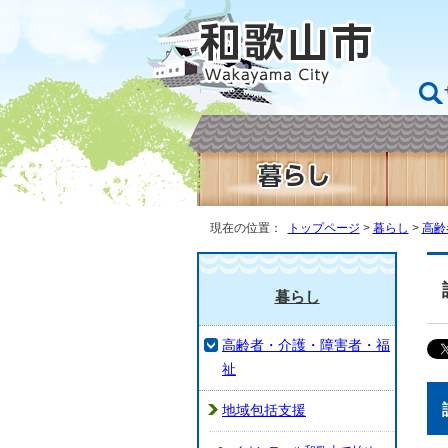
現在の位置：
トップページ
>
暮らし
>
高齢
暮らし
高齢者・介護・障害者・福
祉
地域包括支援