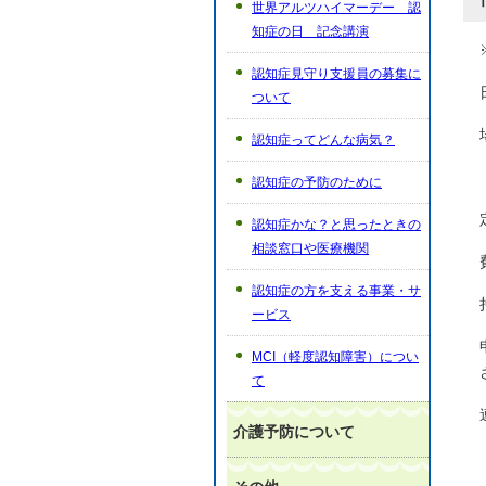
世界アルツハイマーデー 認
知症の日 記念講演
認知症見守り支援員の募集に
ついて
認知症ってどんな病気？
認知症の予防のために
認知症かな？と思ったときの
相談窓口や医療機関
認知症の方を支える事業・サ
ービス
MCI（軽度認知障害）につい
て
介護予防について