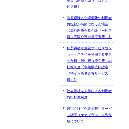
場合【高額介護（予防）サー
ビス費】
医療保険と介護保険の利用者
負担額が高額になった場合
【高額医療合算介護サービス
費（高額介護合算療養費）】
低所得者が施設サービスやシ
ョートステイを利用する場合
の食費・居住費（滞在費）の
軽減制度【負担限度額認定
（特定入所者介護サービス
費）】
社会福祉法人等による利用者
負担軽減制度
居宅介護（介護予防）サービ
ス計画（ケアプラン）自己作
成について