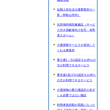
機者情報
短期入所生活介護事業所の一
覧（和歌山市内）
住所地特例対象施設（サービ
ス付き高齢者向け住宅・有料
老人ホーム）
介護保険サービスを提供して
くれる事業所
要介護1～5の認定をお持ちの
方が利用できるサービス
要支援1及び2の認定をお持ち
の方が利用できるサービス
介護保険の要介護認定が必ず
しも必要ではない施設
利用者負担額が高額になった