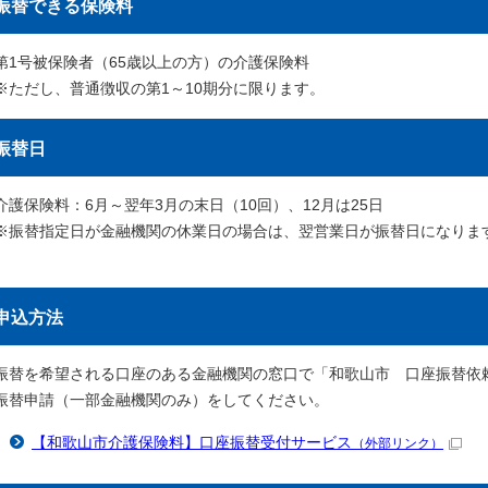
振替できる保険料
第1号被保険者（65歳以上の方）の介護保険料
※ただし、普通徴収の第1～10期分に限ります。
振替日
介護保険料：6月～翌年3月の末日（10回）、12月は25日
※振替指定日が金融機関の休業日の場合は、翌営業日が振替日になりま
申込方法
振替を希望される口座のある金融機関の窓口で「和歌山市 口座振替依頼
振替申請（一部金融機関のみ）をしてください。
【和歌山市介護保険料】口座振替受付サービス
（外部リンク）