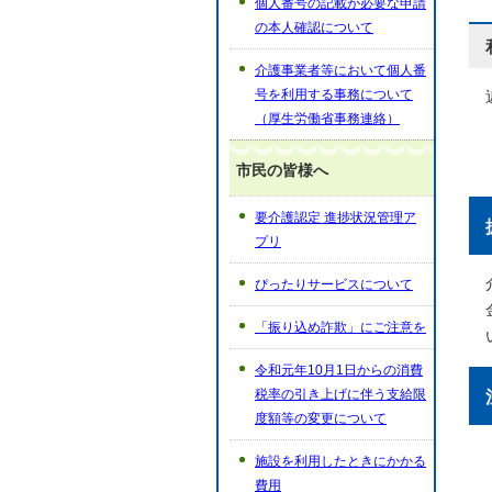
個人番号の記載が必要な申請
の本人確認について
介護事業者等において個人番
号を利用する事務について
（厚生労働省事務連絡）
市民の皆様へ
要介護認定 進捗状況管理ア
プリ
ぴったりサービスについて
「振り込め詐欺」にご注意を
令和元年10月1日からの消費
税率の引き上げに伴う支給限
度額等の変更について
施設を利用したときにかかる
費用