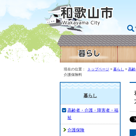
現在の位置：
トップページ
>
暮らし
>
高齢
介護保険料
暮らし
高齢者・介護・障害者・福
祉
介護保険