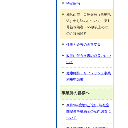
特定疾病
和歌山市 口座振替（自動払
込）申し込みについて 第1
号被保険者（65歳以上の方）
の介護保険料
仕事と介護の両立支援
改元に伴う文書の取扱いにつ
いて
健康維持・リフレッシュ事業
利用申請書
事業所の皆様へ
令和9年度地域介護・福祉空
間整備等補助金の意向調査に
ついて