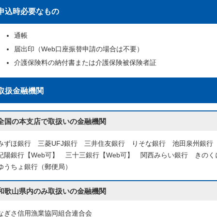
申込時必要なもの
通帳
届出印（Web口座振替申請の場合は不要）
介護保険料の納付書または介護保険被保険者証
取扱金融機関
全国の本支店で取扱いの金融機関
みずほ銀行 三菱UFJ銀行 三井住友銀行 りそな銀行 池田泉州銀行【
紀陽銀行【Web可】 三十三銀行【Web可】 関西みらい銀行 きの
ゆうちょ銀行（郵便局）
和歌山県内のみ取扱いの金融機関
なぎさ信用漁業協同組合連合会