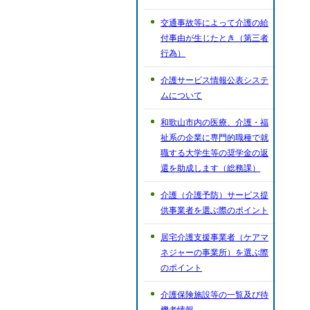
交通事故等によって介護の給
付事由が生じたとき（第三者
行為）
介護サービス情報公表システ
ムについて
和歌山市内の医療、介護・福
祉系の企業に専門的職種で就
職する大学生等の奨学金の返
還を助成します（総務課）
介護（介護予防）サービス提
供事業者を選ぶ際のポイント
居宅介護支援事業者（ケアマ
ネジャーの事業所）を選ぶ際
のポイント
介護保険施設等の一覧及び待