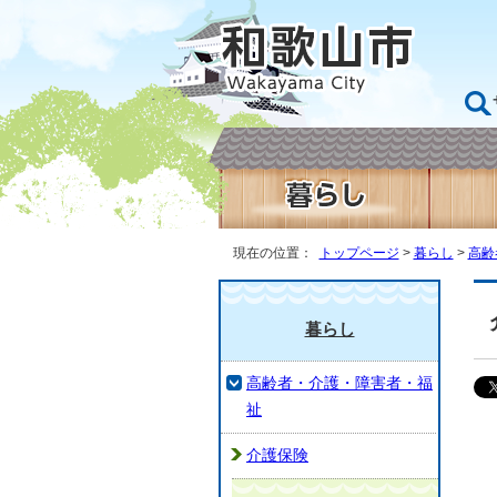
現在の位置：
トップページ
>
暮らし
>
高齢
暮らし
高齢者・介護・障害者・福
祉
介護保険