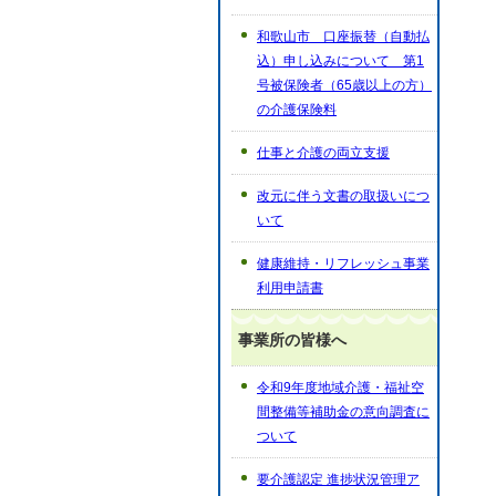
和歌山市 口座振替（自動払
込）申し込みについて 第1
号被保険者（65歳以上の方）
の介護保険料
仕事と介護の両立支援
改元に伴う文書の取扱いにつ
いて
健康維持・リフレッシュ事業
利用申請書
事業所の皆様へ
令和9年度地域介護・福祉空
間整備等補助金の意向調査に
ついて
要介護認定 進捗状況管理ア