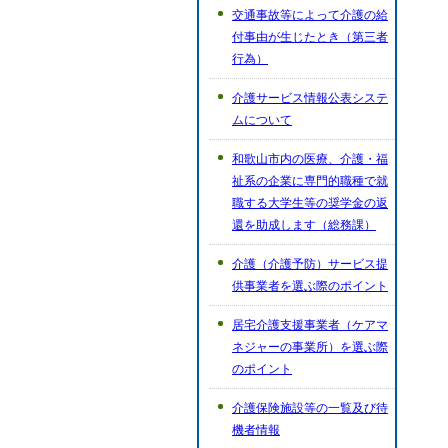
交通事故等によって介護の給
付事由が生じたとき（第三者
行為）
介護サービス情報公表システ
ムについて
和歌山市内の医療、介護・福
祉系の企業に専門的職種で就
職する大学生等の奨学金の返
還を助成します（総務課）
介護（介護予防）サービス提
供事業者を選ぶ際のポイント
居宅介護支援事業者（ケアマ
ネジャーの事業所）を選ぶ際
のポイント
介護保険施設等の一覧及び待
機者情報