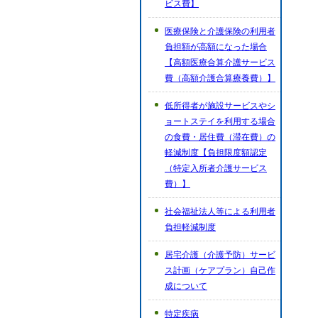
ビス費】
医療保険と介護保険の利用者
負担額が高額になった場合
【高額医療合算介護サービス
費（高額介護合算療養費）】
低所得者が施設サービスやシ
ョートステイを利用する場合
の食費・居住費（滞在費）の
軽減制度【負担限度額認定
（特定入所者介護サービス
費）】
社会福祉法人等による利用者
負担軽減制度
居宅介護（介護予防）サービ
ス計画（ケアプラン）自己作
成について
特定疾病