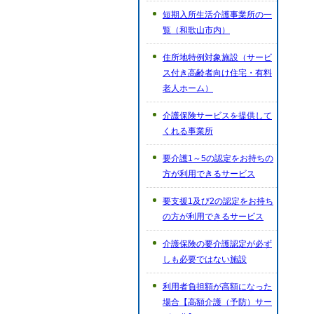
短期入所生活介護事業所の一
覧（和歌山市内）
住所地特例対象施設（サービ
ス付き高齢者向け住宅・有料
老人ホーム）
介護保険サービスを提供して
くれる事業所
要介護1～5の認定をお持ちの
方が利用できるサービス
要支援1及び2の認定をお持ち
の方が利用できるサービス
介護保険の要介護認定が必ず
しも必要ではない施設
利用者負担額が高額になった
場合【高額介護（予防）サー