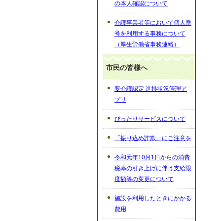
の本人確認について
介護事業者等において個人番
号を利用する事務について
（厚生労働省事務連絡）
市民の皆様へ
要介護認定 進捗状況管理ア
プリ
ぴったりサービスについて
「振り込め詐欺」にご注意を
令和元年10月1日からの消費
税率の引き上げに伴う支給限
度額等の変更について
施設を利用したときにかかる
費用