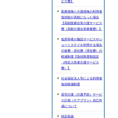
ビス費】
医療保険と介護保険の利用者
負担額が高額になった場合
【高額医療合算介護サービス
費（高額介護合算療養費）】
低所得者が施設サービスやシ
ョートステイを利用する場合
の食費・居住費（滞在費）の
軽減制度【負担限度額認定
（特定入所者介護サービス
費）】
社会福祉法人等による利用者
負担軽減制度
居宅介護（介護予防）サービ
ス計画（ケアプラン）自己作
成について
特定疾病