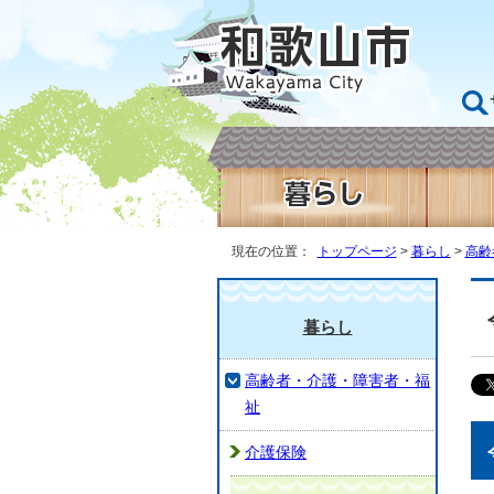
現在の位置：
トップページ
>
暮らし
>
高齢
暮らし
高齢者・介護・障害者・福
祉
介護保険