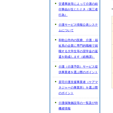
交通事故等によって介護の給
付事由が生じたとき（第三者
行為）
介護サービス情報公表システ
ムについて
和歌山市内の医療、介護・福
祉系の企業に専門的職種で就
職する大学生等の奨学金の返
還を助成します（総務課）
介護（介護予防）サービス提
供事業者を選ぶ際のポイント
居宅介護支援事業者（ケアマ
ネジャーの事業所）を選ぶ際
のポイント
介護保険施設等の一覧及び待
機者情報