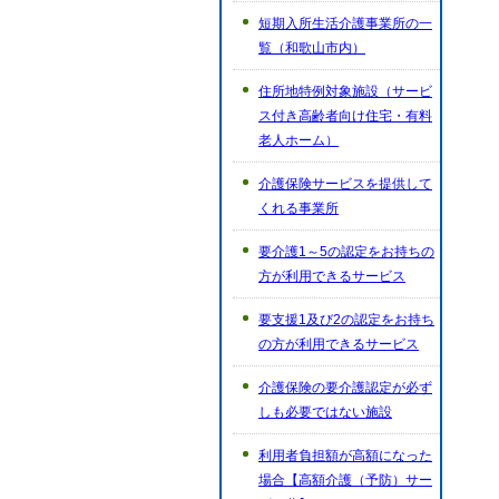
短期入所生活介護事業所の一
覧（和歌山市内）
住所地特例対象施設（サービ
ス付き高齢者向け住宅・有料
老人ホーム）
介護保険サービスを提供して
くれる事業所
要介護1～5の認定をお持ちの
方が利用できるサービス
要支援1及び2の認定をお持ち
の方が利用できるサービス
介護保険の要介護認定が必ず
しも必要ではない施設
利用者負担額が高額になった
場合【高額介護（予防）サー