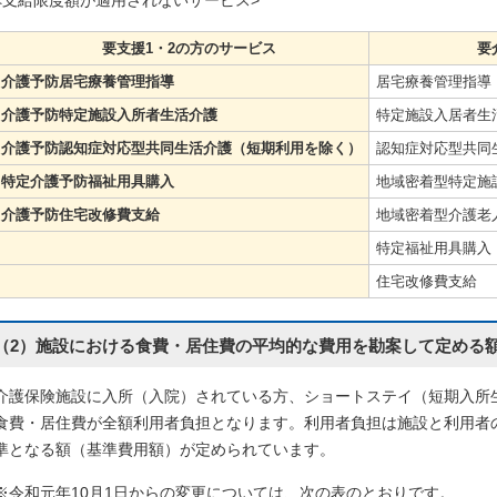
<支給限度額が適用されないサービス>
要支援1・2の方のサービス
要介護1～
介護予防居宅療養管理指導
居宅療養管理指導
介護予防特定施設入所者生活介護
特定施設入居者生
介護予防認知症対応型共同生活介護（短期利用を除く）
認知症対応型共同
特定介護予防福祉用具購入
地域密着型特定施
介護予防住宅改修費支給
地域密着型介護老
特定福祉用具購入
住宅改修費支給
（2）施設における食費・居住費の平均的な費用を勘案して定める
介護保険施設に入所（入院）されている方、ショートステイ（短期入所
食費・居住費が全額利用者負担となります。利用者負担は施設と利用者
準となる額（基準費用額）が定められています。
※令和元年10月1日からの変更については、次の表のとおりです。