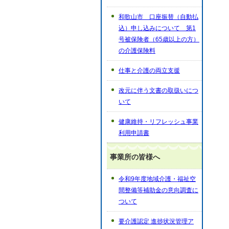
和歌山市 口座振替（自動払
込）申し込みについて 第1
号被保険者（65歳以上の方）
の介護保険料
仕事と介護の両立支援
改元に伴う文書の取扱いにつ
いて
健康維持・リフレッシュ事業
利用申請書
事業所の皆様へ
令和9年度地域介護・福祉空
間整備等補助金の意向調査に
ついて
要介護認定 進捗状況管理ア