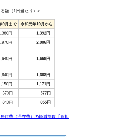
る額（1日当たり）>
年9月まで
令和元年10月から
80円
1,392円
70円
2,006円
40円
1,668円
40円
1,668円
50円
1,171円
0円
377円
0円
855円
・居住費（滞在費）の軽減制度【負担