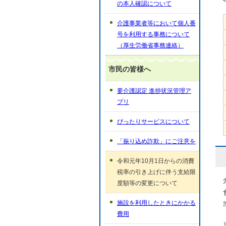
の本人確認について
介護事業者等において個人番
号を利用する事務について
（厚生労働省事務連絡）
市民の皆様へ
要介護認定 進捗状況管理ア
プリ
ぴったりサービスについて
「振り込め詐欺」にご注意を
令和元年10月1日からの消費
税率の引き上げに伴う支給限
度額等の変更について
施設を利用したときにかかる
費用