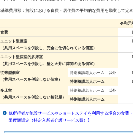
<基準費用額：施設における食費・居住費の平均的な費用を勘案して定め
令和元
食費
1,3
ユニット型個室
1,9
（共用スペースを併設し、完全に仕切られている個室）
ユニット型個室的多床室
1,6
（共用スペースを併設し、壁と天井に隙間のある個室）
従来型個室
特別養護老人ホーム 以外
1,6
（共用スペースを併設しない個室）
特別養護老人ホーム
1,1
多床室
特別養護老人ホーム 以外
37
（共用スペースを併設しない相部屋）
特別養護老人ホーム
84
低所得者が施設サービスやショートステイを利用する場合の食費
限度額認定（特定入所者介護サービス費）】