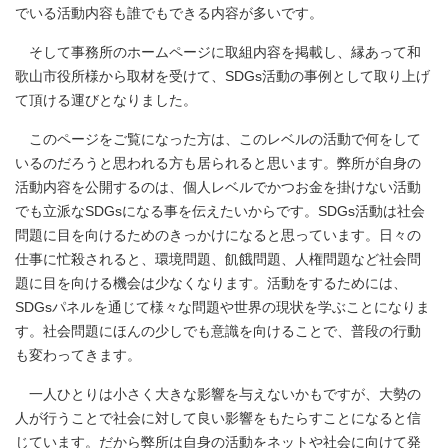
でいる活動内容も誰でもできる内容が多いです。
そして事務所のホームページに取組内容を掲載し、縁あって和
歌山市役所様から取材を受けて、SDGs活動の事例として取り上げ
て頂ける運びとなりました。
このページをご覧になった方は、このレベルの活動で何をして
いるのだろうと思われる方も居られると思います。弊所が自身の
活動内容を公開するのは、個人レベルでかつお金を掛けない活動
でも立派なSDGsになる事を伝えたいからです。SDGs活動は社会
問題に目を向けるためのきっかけになると思っています。日々の
仕事に忙殺されると、環境問題、飢餓問題、人権問題など社会問
題に目を向ける機会は少なくなります。活動をするためには、
SDGsパネルを通じて様々な問題や世界の現状を学ぶことになりま
す。社会問題にほんの少しでも意識を向けることで、普段の行動
も変わってきます。
一人ひとりは小さく大きな影響を与えないかもですが、大勢の
人が行うことで社会に対して良い影響をもたらすことになると信
じています。だから弊所は自身の活動をネットや社会に向けて発