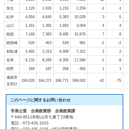
加太
1,120
1,026
1,233
2,259
-1
-1
紀伊
4,054
4,645
5,383
10,028
3
5
山口
1,161
1,381
1,683
3,064
4
4
雑賀
7,169
7,383
8,495
15,878
7
8
雑賀崎
526
463
528
991
-1
-2
和歌浦
3,492
3,313
4,009
7,322
2
2
名草
8,132
8,285
9,305
17,590
-1
-8
田野
184
187
268
455
1
1
連絡所
159,020
164,271
184,771
349,042
-41
-75
支所計
このページに関する
お問い合わせ
市長公室 企画政策部 企画政策課
〒640-8511和歌山市七番丁23番地
電話：073-435-1015