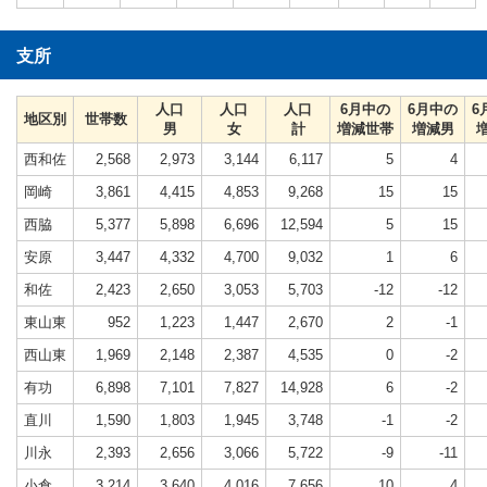
支所
人口
人口
人口
6月中の
6月中の
6
地区別
世帯数
男
女
計
増減世帯
増減男
西和佐
2,568
2,973
3,144
6,117
5
4
岡崎
3,861
4,415
4,853
9,268
15
15
西脇
5,377
5,898
6,696
12,594
5
15
安原
3,447
4,332
4,700
9,032
1
6
和佐
2,423
2,650
3,053
5,703
-12
-12
東山東
952
1,223
1,447
2,670
2
-1
西山東
1,969
2,148
2,387
4,535
0
-2
有功
6,898
7,101
7,827
14,928
6
-2
直川
1,590
1,803
1,945
3,748
-1
-2
川永
2,393
2,656
3,066
5,722
-9
-11
小倉
3,214
3,640
4,016
7,656
10
4