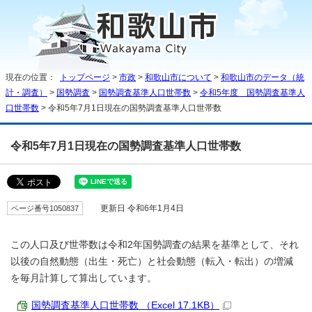
現在の位置：
トップページ
>
市政
>
和歌山市について
>
和歌山市のデータ（統
計・調査）
>
国勢調査
>
国勢調査基準人口世帯数
>
令和5年度 国勢調査基準人
口世帯数
> 令和5年7月1日現在の国勢調査基準人口世帯数
令和5年7月1日現在の国勢調査基準人口世帯数
ページ番号1050837
更新日 令和6年1月4日
この人口及び世帯数は令和2年国勢調査の結果を基準として、それ
以後の自然動態（出生・死亡）と社会動態（転入・転出）の増減
を毎月計算して算出しています。
国勢調査基準人口世帯数 （Excel 17.1KB）