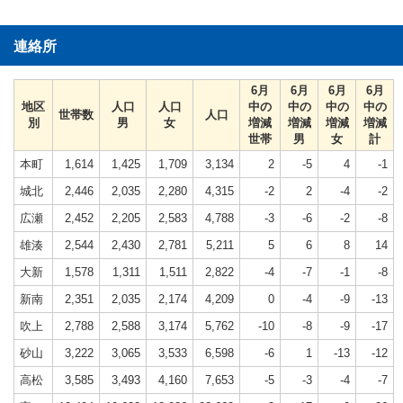
連絡所
6月
6月
6月
6月
地区
人口
人口
中の
中の
中の
中の
世帯数
人口
別
男
女
増減
増減
増減
増減
世帯
男
女
計
本町
1,614
1,425
1,709
3,134
2
-5
4
-1
城北
2,446
2,035
2,280
4,315
-2
2
-4
-2
広瀬
2,452
2,205
2,583
4,788
-3
-6
-2
-8
雄湊
2,544
2,430
2,781
5,211
5
6
8
14
大新
1,578
1,311
1,511
2,822
-4
-7
-1
-8
新南
2,351
2,035
2,174
4,209
0
-4
-9
-13
吹上
2,788
2,588
3,174
5,762
-10
-8
-9
-17
砂山
3,222
3,065
3,533
6,598
-6
1
-13
-12
高松
3,585
3,493
4,160
7,653
-5
-3
-4
-7