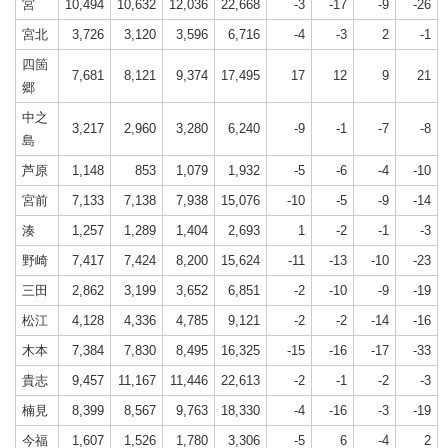
宮
10,494
10,632
12,036
22,668
-3
-17
-9
-26
宮北
3,726
3,120
3,596
6,716
-4
-3
2
-1
四箇
7,681
8,121
9,374
17,495
17
12
9
21
郷
中之
3,217
2,960
3,280
6,240
-9
-1
-7
-8
島
芦原
1,148
853
1,079
1,932
-5
-6
-4
-10
宮前
7,133
7,138
7,938
15,076
-10
-5
-9
-14
湊
1,257
1,289
1,404
2,693
1
-2
-1
-3
野崎
7,417
7,424
8,200
15,624
-11
-13
-10
-23
三田
2,862
3,199
3,652
6,851
-2
-10
-9
-19
松江
4,128
4,336
4,785
9,121
-2
-2
-14
-16
木本
7,384
7,830
8,495
16,325
-15
-16
-17
-33
貴志
9,457
11,167
11,446
22,613
-2
-1
-2
-3
楠見
8,399
8,567
9,763
18,330
-4
-16
-3
-19
今福
1,607
1,526
1,780
3,306
-5
6
-4
2