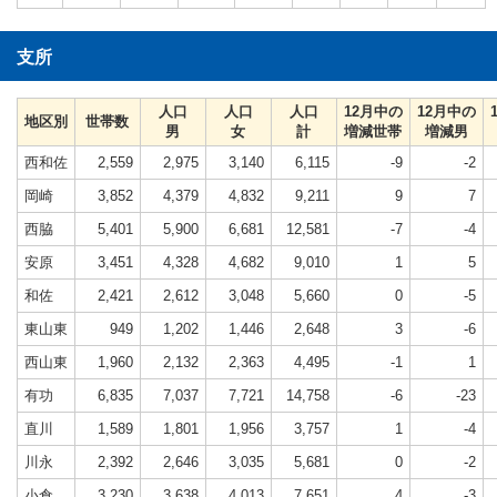
支所
人口
人口
人口
12月中の
12月中の
地区別
世帯数
男
女
計
増減世帯
増減男
西和佐
2,559
2,975
3,140
6,115
-9
-2
岡崎
3,852
4,379
4,832
9,211
9
7
西脇
5,401
5,900
6,681
12,581
-7
-4
安原
3,451
4,328
4,682
9,010
1
5
和佐
2,421
2,612
3,048
5,660
0
-5
東山東
949
1,202
1,446
2,648
3
-6
西山東
1,960
2,132
2,363
4,495
-1
1
有功
6,835
7,037
7,721
14,758
-6
-23
直川
1,589
1,801
1,956
3,757
1
-4
川永
2,392
2,646
3,035
5,681
0
-2
小倉
3,230
3,638
4,013
7,651
4
-3