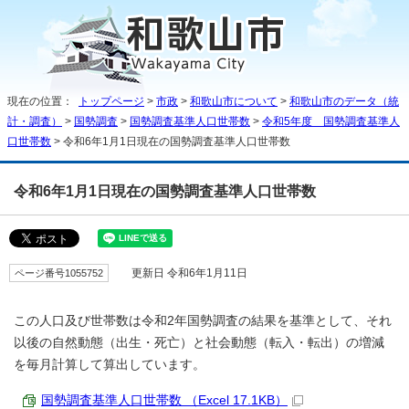
現在の位置：
トップページ
>
市政
>
和歌山市について
>
和歌山市のデータ（統
計・調査）
>
国勢調査
>
国勢調査基準人口世帯数
>
令和5年度 国勢調査基準人
口世帯数
> 令和6年1月1日現在の国勢調査基準人口世帯数
令和6年1月1日現在の国勢調査基準人口世帯数
ページ番号1055752
更新日 令和6年1月11日
この人口及び世帯数は令和2年国勢調査の結果を基準として、それ
以後の自然動態（出生・死亡）と社会動態（転入・転出）の増減
を毎月計算して算出しています。
国勢調査基準人口世帯数 （Excel 17.1KB）