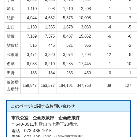
加太
1,110
998
1,210
2,208
1
-1
紀伊
4,044
4,632
5,376
10,008
-10
-7
山口
1,150
1,355
1,678
3,033
-4
-5
雑賀
7,169
7,375
8,487
15,862
-6
-6
雑賀崎
516
445
521
966
-1
-2
和歌浦
3,474
3,320
3,974
7,294
-12
-8
名草
8,083
8,210
9,235
17,445
-1
10
田野
183
184
266
450
0
1
連絡所
158,947
163,577
184,191
347,768
-39
-127
支所計
このページに関する
お問い合わせ
市長公室 企画政策部 企画政策課
〒640-8511和歌山市七番丁23番地
電話：073-435-1015