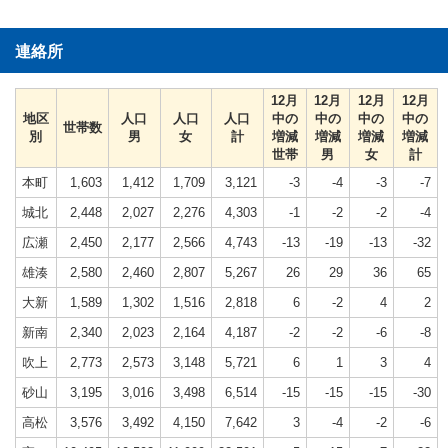
連絡所
12月
12月
12月
12月
地区
人口
人口
人口
中の
中の
中の
中の
世帯数
別
男
女
計
増減
増減
増減
増減
世帯
男
女
計
本町
1,603
1,412
1,709
3,121
-3
-4
-3
-7
城北
2,448
2,027
2,276
4,303
-1
-2
-2
-4
広瀬
2,450
2,177
2,566
4,743
-13
-19
-13
-32
雄湊
2,580
2,460
2,807
5,267
26
29
36
65
大新
1,589
1,302
1,516
2,818
6
-2
4
2
新南
2,340
2,023
2,164
4,187
-2
-2
-6
-8
吹上
2,773
2,573
3,148
5,721
6
1
3
4
砂山
3,195
3,016
3,498
6,514
-15
-15
-15
-30
高松
3,576
3,492
4,150
7,642
3
-4
-2
-6