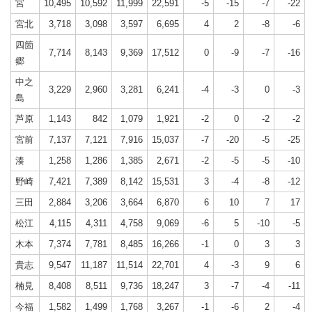
宮
10,495
10,592
11,999
22,591
-5
-15
-7
-22
宮北
3,718
3,098
3,597
6,695
4
2
-8
-6
四箇
7,714
8,143
9,369
17,512
0
-9
-7
-16
郷
中之
3,229
2,960
3,281
6,241
-4
-3
0
-3
島
芦原
1,143
842
1,079
1,921
-2
0
-2
-2
宮前
7,137
7,121
7,916
15,037
-7
-20
-5
-25
湊
1,258
1,286
1,385
2,671
-2
-5
-5
-10
野崎
7,421
7,389
8,142
15,531
3
-4
-8
-12
三田
2,884
3,206
3,664
6,870
6
10
7
17
松江
4,115
4,311
4,758
9,069
-6
5
-10
-5
木本
7,374
7,781
8,485
16,266
-1
0
3
3
貴志
9,547
11,187
11,514
22,701
4
-3
9
6
楠見
8,408
8,511
9,736
18,247
3
-7
-4
-11
今福
1,582
1,499
1,768
3,267
-1
-6
2
-4