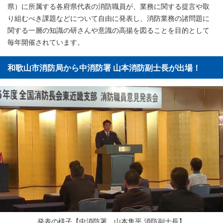
県）に所属する各府県代表の消防職員が、業務に関する提言や取
り組むべき課題などについて自由に発表し、消防業務の諸問題に
関する一層の知識の研さんや意識の高揚を図ることを目的として
毎年開催されています。
和歌山市消防局から中消防署 山本消防副士長が出場！
発表の様子【中消防署 山本隼平 消防副士長】