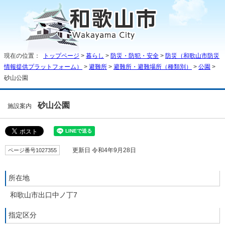
現在の位置：
トップページ
>
暮らし
>
防災・防犯・安全
>
防災（和歌山市防災
情報提供プラットフォーム）
>
避難所
>
避難所・避難場所（種類別）
>
公園
>
砂山公園
砂山公園
施設案内
ページ番号1027355
更新日 令和4年9月28日
所在地
和歌山市出口中ノ丁7
指定区分