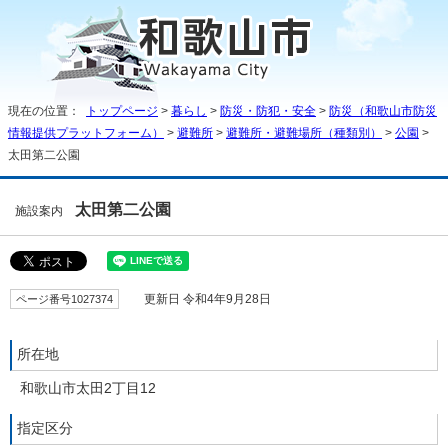
現在の位置：
トップページ
>
暮らし
>
防災・防犯・安全
>
防災（和歌山市防災
情報提供プラットフォーム）
>
避難所
>
避難所・避難場所（種類別）
>
公園
>
太田第二公園
太田第二公園
施設案内
ページ番号1027374
更新日 令和4年9月28日
所在地
和歌山市太田2丁目12
指定区分