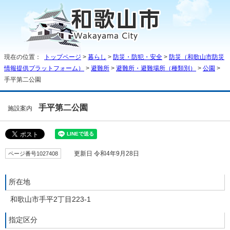
現在の位置：
トップページ
>
暮らし
>
防災・防犯・安全
>
防災（和歌山市防災
情報提供プラットフォーム）
>
避難所
>
避難所・避難場所（種類別）
>
公園
>
手平第二公園
手平第二公園
施設案内
ページ番号1027408
更新日 令和4年9月28日
所在地
和歌山市手平2丁目223-1
指定区分