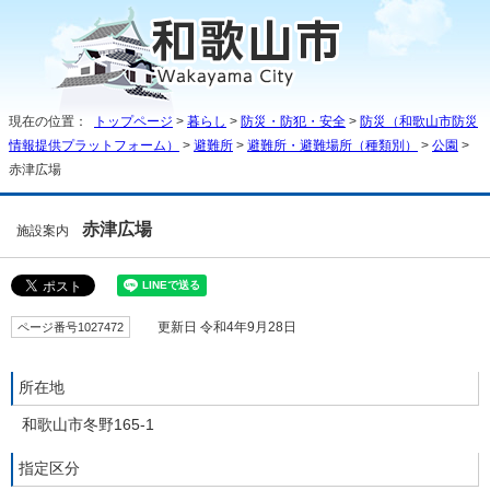
現在の位置：
トップページ
>
暮らし
>
防災・防犯・安全
>
防災（和歌山市防災
情報提供プラットフォーム）
>
避難所
>
避難所・避難場所（種類別）
>
公園
>
赤津広場
赤津広場
施設案内
ページ番号1027472
更新日 令和4年9月28日
所在地
和歌山市冬野165-1
指定区分