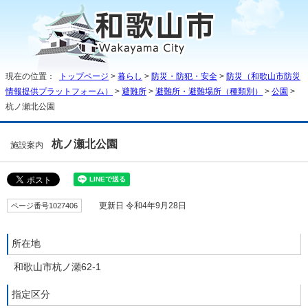
現在の位置：
トップページ
>
暮らし
>
防災・防犯・安全
>
防災（和歌山市防災
情報提供プラットフォーム）
>
避難所
>
避難所・避難場所（種類別）
>
公園
>
杭ノ瀬北公園
杭ノ瀬北公園
施設案内
ページ番号1027406
更新日 令和4年9月28日
所在地
和歌山市杭ノ瀬62-1
指定区分