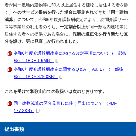
者が同一敷地内建物等に50人以上居住する建物に居住する者を除
く）
へのサービス提供を行った場合に実施されてきた「同一建物
減算」について、
令和6年度介護報酬改定により、訪問介護サービ
ス等事業所の利用者のうち、
一定割合以上
が同一敷地内建物等に
居住する者への提供である場合に、
報酬の適正化を行う新たな区
分を設け、更に見直しが行われました。
令和6年度介護報酬改定における改定事項について（一部抜
粋） （PDF 1.6MB）
令和6年度介護報酬改定に関するQ＆A（ Vol. 1）（一部抜
粋） （PDF 379.0KB）
これを受けて和歌山市での取扱いは次のとおりです。
同一建物減算の区分見直しに伴う届出について （PDF
177.3KB）
提出書類