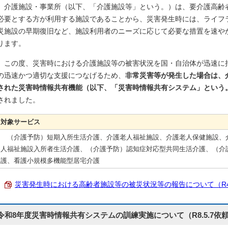
介護施設・事業所（以下、「介護施設等」という。）は、要介護高齢
必要とする方が利用する施設であることから、災害発生時には、ライフ
災施設の早期復旧など、施設利用者のニーズに応じて必要な措置を速や
ります。
この度、災害時における介護施設等の被害状況を国・自治体が迅速に
の迅速かつ適切な支援につなげるため、
非常災害等が発生した場合は、
された災害時情報共有機能（以下、「災害時情報共有システム」という
されました。
対象サービス
（介護予防）短期入所生活介護、介護老人福祉施設、介護老人保健施設、
人福祉施設入所者生活介護、（介護予防）認知症対応型共同生活介護、（介
護、看護小規模多機能型居宅介護
災害発生時における高齢者施設等の被災状況等の報告について（R4.5.10
令和8年度災害時情報共有システムの訓練実施について（R8.5.7依