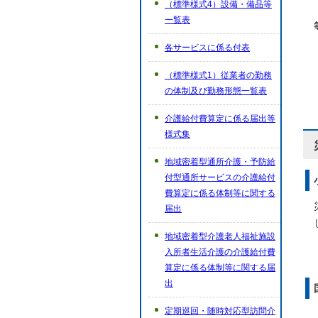
（標準様式4）設備・備品等
一覧表
各サービスに係る付表
（標準様式1）従業者の勤務
の体制及び勤務形態一覧表
介護給付費算定に係る届出等
様式集
地域密着型通所介護・予防給
付型通所サービスの介護給付
費算定に係る体制等に関する
届出
地域密着型介護老人福祉施設
入所者生活介護の介護給付費
算定に係る体制等に関する届
出
定期巡回・随時対応型訪問介