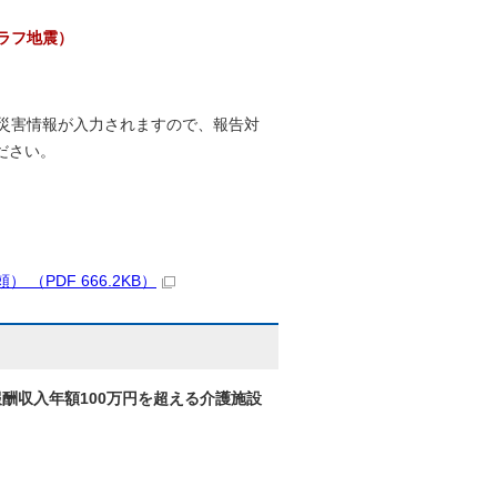
ラフ地震）
に災害情報が入力されますので、報告対
ださい。
（PDF 666.2KB）
酬収入年額100万円を超える介護施設