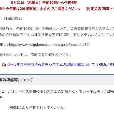
5月21日（木曜日）午前10時から午後4時
※※今年度は2日間実施しますのでご留意ください。 （想定災害 南海ト
3 訓練の流れ
訓練当日、午前10時に厚生労働省において、災害時情報共有システム
象の介護施設等ごとの被災状況を災害時情報共有システムに入力してく
URL：https://www.kaigokensaku.mhlw.go.jp/houkoku/30/
※詳細については、依頼文をご確認ください。
令和8年度災害時情報共有システムの訓練実施について（R8.5.7依頼） 
事前準備等について
（1）介護サービス情報公表システムの対象となっている施設等（
介護報
等
）
別添1
により作業を行ってください。