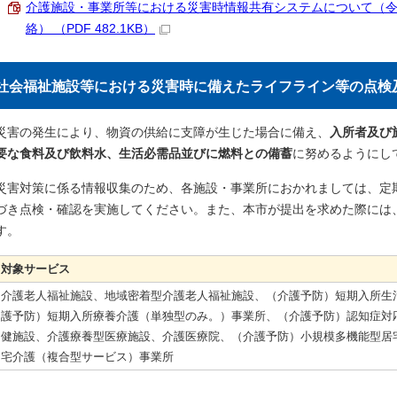
介護施設・事業所等における災害時情報共有システムについて（令和
絡） （PDF 482.1KB）
社会福祉施設等における災害時に備えたライフライン等の点検
災害の発生により、物資の供給に支障が生じた場合に備え、
入所者及び
要な食料及び飲料水、生活必需品並びに燃料との備蓄
に努めるようにし
災害対策に係る情報収集のため、各施設・事業所におかれましては、定
づき点検・確認を実施してください。また、本市が提出を求めた際には
す。
対象サービス
介護老人福祉施設、地域密着型介護老人福祉施設、（介護予防）短期入所生
護予防）短期入所療養介護（単独型のみ。）事業所、（介護予防）認知症対
健施設、介護療養型医療施設、介護医療院、（介護予防）小規模多機能型居
宅介護（複合型サービス）事業所