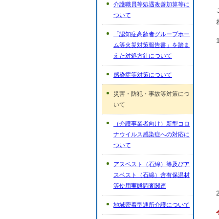
介護職員等処遇改善加算等に
ついて
「認知症高齢者グループホー
ム等火災対策報告書」を踏ま
えた対処方針について
感染症等対策について
災害・防犯・事故等対策につ
いて
（介護事業者向け）新型コロ
ナウイルス感染症への対応に
ついて
アスベスト（石綿）等及びア
スベスト（石綿）含有保温材
等使用実態調査関連
地域密着型通所介護について