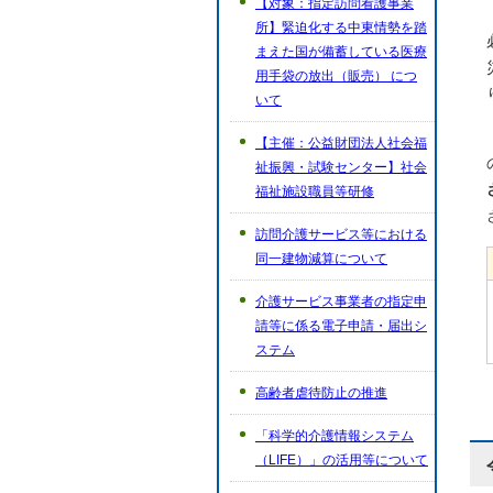
【対象：指定訪問看護事業
所】緊迫化する中東情勢を踏
まえた国が備蓄している医療
用手袋の放出（販売） につ
いて
【主催：公益財団法人社会福
祉振興・試験センター】社会
福祉施設職員等研修
訪問介護サービス等における
同一建物減算について
介護サービス事業者の指定申
請等に係る電子申請・届出シ
ステム
高齢者虐待防止の推進
「科学的介護情報システム
（LIFE）」の活用等について