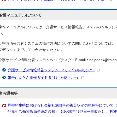
各種マニュアルについて
操作マニュアルについては、介護サービス情報報告システムのヘルプに
い。
災害時情報共有システムの操作方法についての問い合わせについては、
プデスク」までお問い合わせください。
介護サービス情報公表システムヘルプデスク E-mail：helpdesk@kaigoken
介護サービス情報報告システム ヘルプ
（外部リンク）
報告かんたん操作ガイド 5.1版
（外部リンク）
参考通知等
災害発生時における社会福祉施設等の被災状況の把握等について（令和
他厚生労働関係局長連名通知）【令和8年4月7日一部改正】 （PDF 2