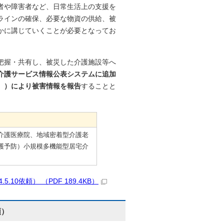
者や障害者など、日常生活上の支援を
ラインの確保、必要な物資の供給、被
かに講じていくことが必要となってお
把握・共有し、被災した介護施設等へ
介護サービス情報公表システムに追加
。）により被害情報を報告
することと
介護医療院、地域密着型介護老
護予防）小規模多機能型居宅介
依頼） （PDF 189.4KB）
頼）