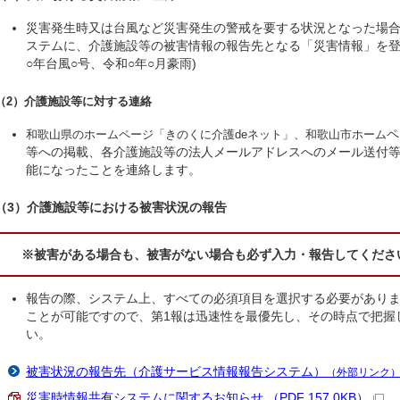
災害発生時又は台風など災害発生の警戒を要する状況となった場
ステムに、介護施設等の被害情報の報告先となる「災害情報」を登
○年台風○号、令和○年○月豪雨)
（2）介護施設等に対する連絡
和歌山県のホームページ「きのくに介護deネット」、和歌山市ホーム
ペ
等への掲載、各介護施設等の法人メールアドレスへのメール送付
能になったことを連絡します。
（3）介護施設等における被害状況の報告
※被害がある場合も、被害がない場合も必ず入力・報告してくださ
報告の際、システム上、すべての必須項目を選択する必要がありま
ことが可能ですので、第1報は迅速性を最優先し、その時点で把握
い。
被害状況の報告先（介護サービス情報報告システム）
（外部リンク
災害時情報共有システムに関するお知らせ （PDF 157.0KB）