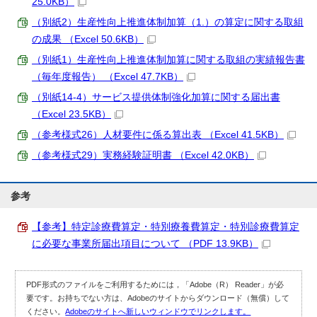
25.0KB）
（別紙2）生産性向上推進体制加算（1.）の算定に関する取組
の成果 （Excel 50.6KB）
（別紙1）生産性向上推進体制加算に関する取組の実績報告書
（毎年度報告） （Excel 47.7KB）
（別紙14-4）サービス提供体制強化加算に関する届出書
（Excel 23.5KB）
（参考様式26）人材要件に係る算出表 （Excel 41.5KB）
（参考様式29）実務経験証明書 （Excel 42.0KB）
参考
【参考】特定診療費算定・特別療養費算定・特別診療費算定
に必要な事業所届出項目について （PDF 13.9KB）
PDF形式のファイルをご利用するためには，「Adobe（R） Reader」が必
要です。お持ちでない方は、Adobeのサイトからダウンロード（無償）して
ください。
Adobeのサイトへ新しいウィンドウでリンクします。