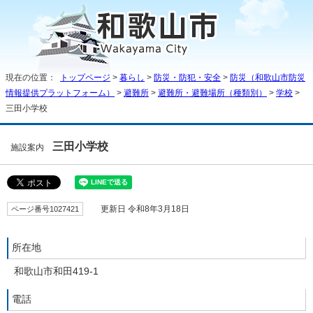
現在の位置：
トップページ
>
暮らし
>
防災・防犯・安全
>
防災（和歌山市防災
情報提供プラットフォーム）
>
避難所
>
避難所・避難場所（種類別）
>
学校
>
三田小学校
三田小学校
施設案内
ページ番号1027421
更新日 令和8年3月18日
所在地
和歌山市和田419-1
電話