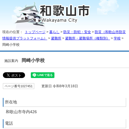
現在の位置：
トップページ
>
暮らし
>
防災・防犯・安全
>
防災（和歌山市防災
情報提供プラットフォーム）
>
避難所
>
避難所・避難場所（種類別）
>
学校
>
岡崎小学校
岡崎小学校
施設案内
ページ番号1027451
更新日 令和8年3月18日
所在地
和歌山市寺内426
電話