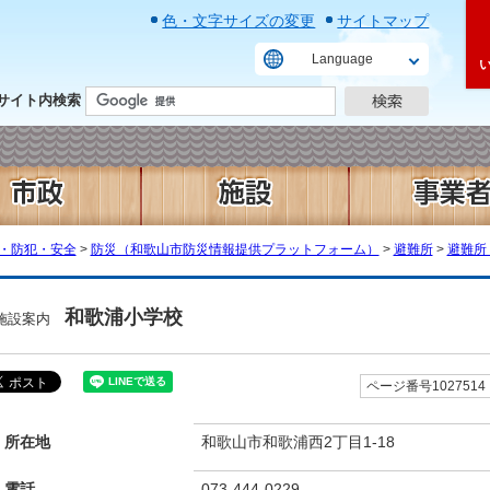
色・文字サイズの変更
サイトマップ
Language
サイト内検索
・防犯・安全
>
防災（和歌山市防災情報提供プラットフォーム）
>
避難所
>
避難所
和歌浦小学校
施設案内
ページ番号1027514
所在地
和歌山市和歌浦西2丁目1-18
電話
073-444-0229