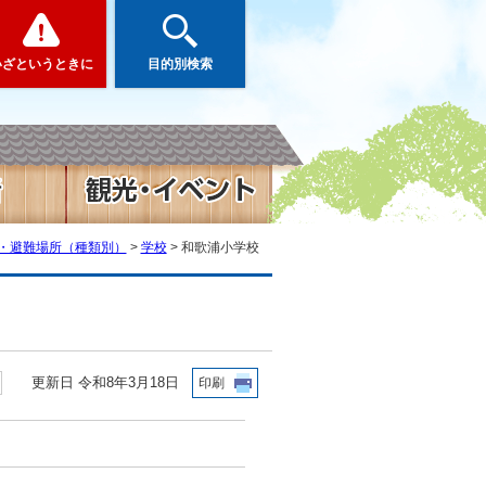
いざというときに
目的別検索
・避難場所（種類別）
>
学校
> 和歌浦小学校
更新日 令和8年3月18日
印刷