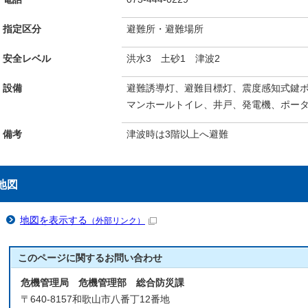
指定区分
避難所・避難場所
安全レベル
洪水3 土砂1 津波2
設備
避難誘導灯、避難目標灯、震度感知式鍵
マンホールトイレ、井戸、発電機、ポー
備考
津波時は3階以上へ避難
地図
地図を表示する
（外部リンク）
このページに関する
お問い合わせ
危機管理局 危機管理部 総合防災課
〒640-8157和歌山市八番丁12番地