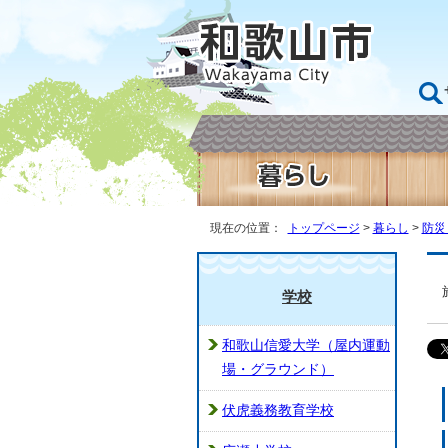
現在の位置：
トップページ
>
暮らし
>
防災
学校
和歌山信愛大学（屋内運動
場・グラウンド）
伏虎義務教育学校