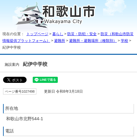
現在の位置：
トップページ
>
暮らし
>
防災・防犯・安全
>
防災（和歌山市防災
情報提供プラットフォーム）
>
避難所
>
避難所・避難場所（種類別）
>
学校
>
紀伊中学校
紀伊中学校
施設案内
ページ番号1027498
更新日 令和8年3月18日
所在地
和歌山市北野544-1
電話