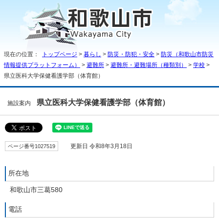
現在の位置：
トップページ
>
暮らし
>
防災・防犯・安全
>
防災（和歌山市防災
情報提供プラットフォーム）
>
避難所
>
避難所・避難場所（種類別）
>
学校
>
県立医科大学保健看護学部（体育館）
県立医科大学保健看護学部（体育館）
施設案内
ページ番号1027519
更新日 令和8年3月18日
所在地
和歌山市三葛580
電話