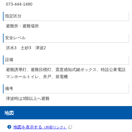
073-444-1480
指定区分
避難所・避難場所
安全レベル
洪水3 土砂3 津波2
設備
避難誘導灯、避難目標灯、震度感知式鍵ボックス、特設公衆電話
マンホールトイレ、井戸、発電機
備考
津波時は3階以上へ避難
地図
地図を表示する
（外部リンク）