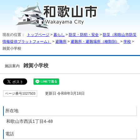
現在の位置：
トップページ
>
暮らし
>
防災・防犯・安全
>
防災（和歌山市防災
情報提供プラットフォーム）
>
避難所
>
避難所・避難場所（種類別）
>
学校
>
雑賀小学校
雑賀小学校
施設案内
ページ番号1027503
更新日 令和8年3月18日
所在地
和歌山市西浜1丁目4-48
電話