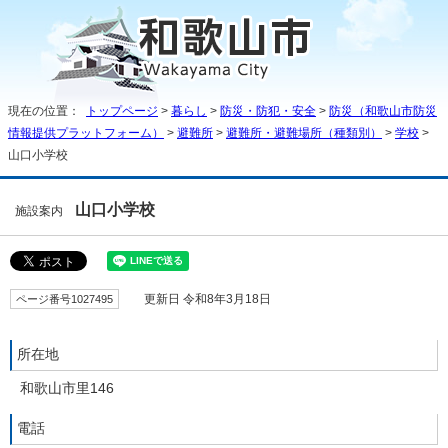
現在の位置：
トップページ
>
暮らし
>
防災・防犯・安全
>
防災（和歌山市防災
情報提供プラットフォーム）
>
避難所
>
避難所・避難場所（種類別）
>
学校
>
山口小学校
山口小学校
施設案内
ページ番号1027495
更新日 令和8年3月18日
所在地
和歌山市里146
電話