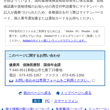
が始まっています。国民健康保険資格取得喪失に係る届書、資格
確認書や資格情報のお知らせの再交付申請書等にマイナンバ－の
記入が義務づけられたため、各種届出を行う際はマイナンバーカ
ード、個人番号通知書または通知カードをお持ちください。
PDF形式のファイルをご利用するためには，「Adobe（R） Reader」が必
要です。お持ちでない方は、Adobeのサイトからダウンロード（無償）して
ください。
Adobeのサイトへ新しいウィンドウでリンクします。
このページに関する
お問い合わせ
健康局 保険医療部 国保年金課
〒640-8511和歌山市七番丁23番地
電話：073-435-1057 ファクス：073-435-1266
お問い合わせは専用フォームをご利用ください。
前のページへ戻る
トップページへ戻る
表示
PC
スマートフォン
個人情報の取り扱いについて
免責事項について
リンクについ