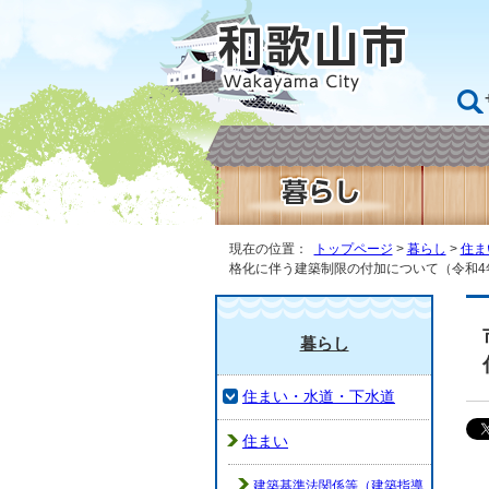
現在の位置：
トップページ
>
暮らし
>
住ま
格化に伴う建築制限の付加について（令和4
暮らし
住まい・水道・下水道
住まい
建築基準法関係等（建築指導