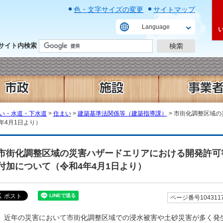
色・文字サイズの変更
サイトマップ
Language
サイト内検索
い・水道・下水道
>
住まい
>
建築基準法関係等（建築指導課）
> 市街化調整区域
年4月1日より）
市街化調整区域の災害ハザードエリアにおける開発許可
付加について（令和4年4月1日より）
ページ番号104311
近年の災害において市街化調整区域での浸水被害や土砂災害が多く発