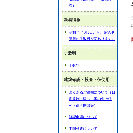
課）
新着情報
令和7年4月1日から、確認申
請等の手数料が変わります。
手数料
手数料
建築確認・検査・仮使用
よくあるご質問について（日
影規制・建ぺい率の角地緩
和・高さ制限等）
確認申請について
中間検査について