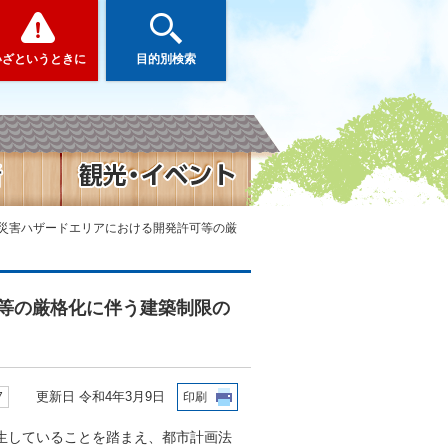
いざというときに
目的別検索
の災害ハザードエリアにおける開発許可等の厳
等の厳格化に伴う建築制限の
更新日 令和4年3月9日
7
印刷
生していることを踏まえ、都市計画法