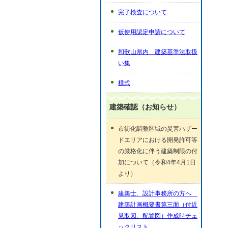
完了検査について
仮使用認定申請について
和歌山県内 建築基準法取扱
い集
様式
建築確認（お知らせ）
市街化調整区域の災害ハザー
ドエリアにおける開発許可等
の厳格化に伴う建築制限の付
加について（令和4年4月1日
より）
建築士、設計事務所の方へ
建築計画概要書第三面（付近
見取図、配置図）作成時チェ
ックリスト