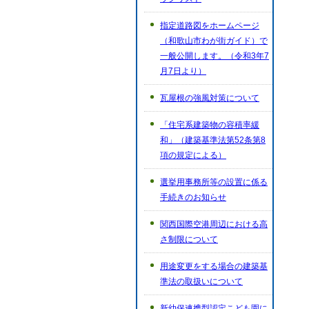
指定道路図をホームページ
（和歌山市わが街ガイド）で
一般公開します。（令和3年7
月7日より）
瓦屋根の強風対策について
「住宅系建築物の容積率緩
和」（建築基準法第52条第8
項の規定による）
選挙用事務所等の設置に係る
手続きのお知らせ
関西国際空港周辺における高
さ制限について
用途変更をする場合の建築基
準法の取扱いについて
新幼保連携型認定こども園に