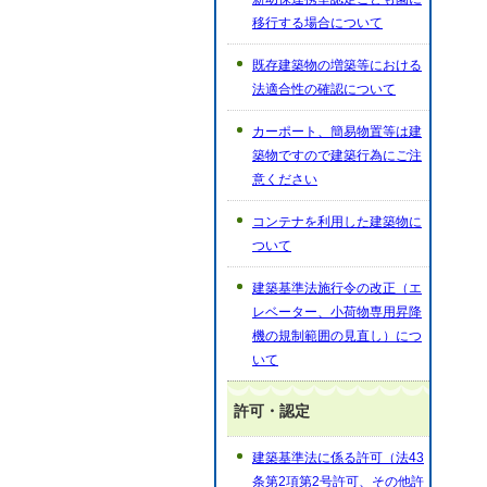
移行する場合について
既存建築物の増築等における
法適合性の確認について
カーポート、簡易物置等は建
築物ですので建築行為にご注
意ください
コンテナを利用した建築物に
ついて
建築基準法施行令の改正（エ
レベーター、小荷物専用昇降
機の規制範囲の見直し）につ
いて
許可・認定
建築基準法に係る許可（法43
条第2項第2号許可、その他許