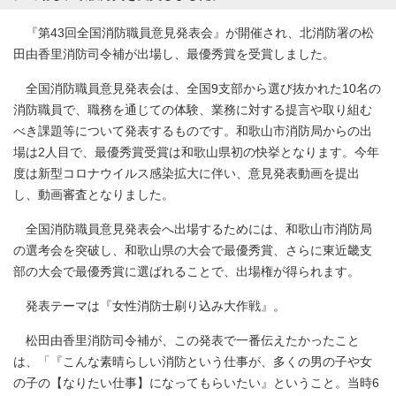
『第43回全国消防職員意見発表会』が開催され、北消防署の松
田由香里消防司令補が出場し、最優秀賞を受賞しました。
全国消防職員意見発表会は、全国9支部から選び抜かれた10名の
消防職員で、職務を通じての体験、業務に対する提言や取り組む
べき課題等について発表するものです。和歌山市消防局からの出
場は2人目で、最優秀賞受賞は和歌山県初の快挙となります。今年
度は新型コロナウイルス感染拡大に伴い、意見発表動画を提出
し、動画審査となりました。
全国消防職員意見発表会へ出場するためには、和歌山市消防局
の選考会を突破し、和歌山県の大会で最優秀賞、さらに東近畿支
部の大会で最優秀賞に選ばれることで、出場権が得られます。
発表テーマは『女性消防士刷り込み大作戦』。
松田由香里消防司令補が、この発表で一番伝えたかったこと
は、「『こんな素晴らしい消防という仕事が、多くの男の子や女
の子の【なりたい仕事】になってもらいたい』ということ。当時6