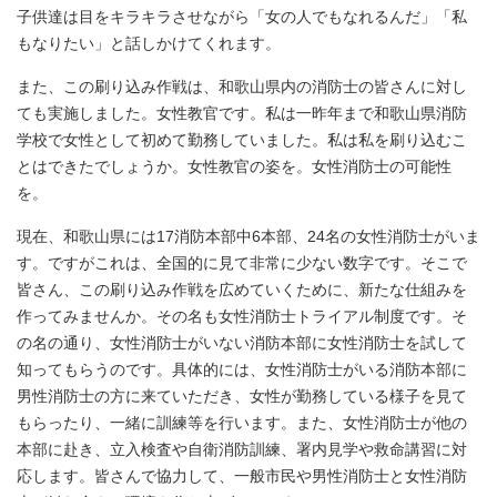
子供達は目をキラキラさせながら「女の人でもなれるんだ」「私
もなりたい」と話しかけてくれます。
また、この刷り込み作戦は、和歌山県内の消防士の皆さんに対し
ても実施しました。女性教官です。私は一昨年まで和歌山県消防
学校で女性として初めて勤務していました。私は私を刷り込むこ
とはできたでしょうか。女性教官の姿を。女性消防士の可能性
を。
現在、和歌山県には17消防本部中6本部、24名の女性消防士がいま
す。ですがこれは、全国的に見て非常に少ない数字です。そこで
皆さん、この刷り込み作戦を広めていくために、新たな仕組みを
作ってみませんか。その名も女性消防士トライアル制度です。そ
の名の通り、女性消防士がいない消防本部に女性消防士を試して
知ってもらうのです。具体的には、女性消防士がいる消防本部に
男性消防士の方に来ていただき、女性が勤務している様子を見て
もらったり、一緒に訓練等を行います。また、女性消防士が他の
本部に赴き、立入検査や自衛消防訓練、署内見学や救命講習に対
応します。皆さんで協力して、一般市民や男性消防士と女性消防