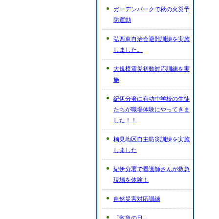
ガーデンパークで秋の火災予
防運動
弘西東自治会避難訓練を実施
しました。
大規模震災初動対応訓練を実
施
紀伊分署に有功中学校の生徒
たちが職場体験にやってきま
した！！
楠見地区自主防災訓練を実施
しました
紀伊分署で看護師さんが救急
現場を体験！
自然災害対応訓練
「救急の日」