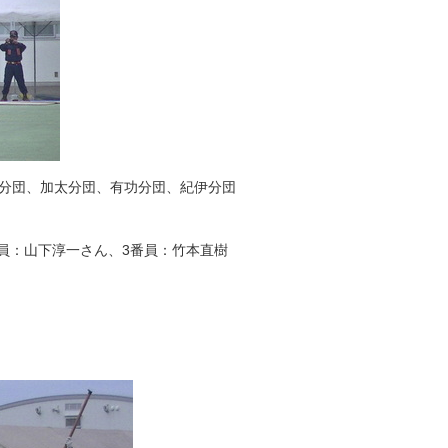
志分団、加太分団、有功分団、紀伊分団
員：山下淳一さん、3番員：竹本直樹