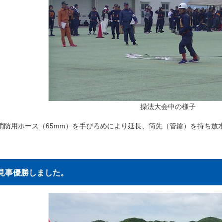
操法大会中の様子
消防用ホース（65mm）を手びろめにより延長、筒先（管鎗）を持ち放
見事優勝しました。