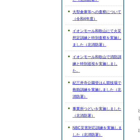
大型倉庫等への査察について
（令和4年度）
イオンモール和歌山にて火災
想定訓練と特別査察を実施し
ました（北消防署）
イオンモール和歌山で消防訓
練と特別巡視を実施しまし
た。
紀三井寺公園登はん競技場で
救助訓練を実施しました（北
消防署）
事業所つどいを実施しました
（北消防署）
NBC災害対応訓練を実施しま
した（北消防署）