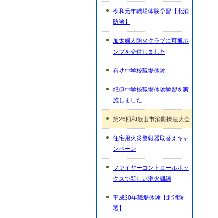
令和元年職場体験学習【北消
防署】
加太婦人防火クラブに可搬ポ
ンプを交付しました
有功中学校職場体験
紀伊中学校職場体験学習を実
施しました
第26回和歌山市消防操法大会
住宅用火災警報器取替えキャ
ンペーン
ファイヤーコントロールボッ
クスで新しい消火訓練
平成30年職場体験【北消防
署】