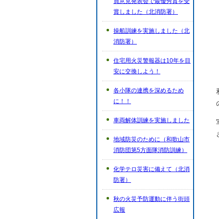
員意見発表会で最優秀賞を受
賞しました（北消防署）
操船訓練を実施しました（北
消防署）
住宅用火災警報器は10年を目
安に交換しよう！
各小隊の連携を深めるため
に！！
車両解体訓練を実施しました
地域防災のために（和歌山市
消防団第5方面隊消防訓練）
化学テロ災害に備えて（北消
防署）
秋の火災予防運動に伴う街頭
広報