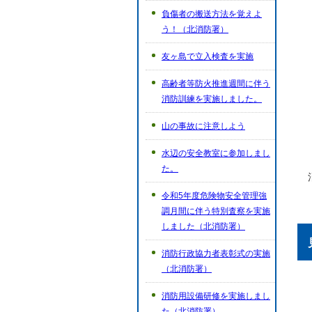
負傷者の搬送方法を覚えよ
う！（北消防署）
友ヶ島で立入検査を実施
高齢者等防火推進週間に伴う
消防訓練を実施しました。
山の事故に注意しよう
水辺の安全教室に参加しまし
た。
令和5年度危険物安全管理強
調月間に伴う特別査察を実施
しました（北消防署）
消防行政協力者表彰式の実施
（北消防署）
消防用設備研修を実施しまし
た（北消防署）