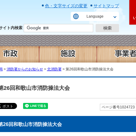
色・文字サイズの変更
サイトマップ
Language
サイト内検索
局
>
消防署からのお知らせ
>
北消防署
> 第26回和歌山市消防操法大会
第26回和歌山市消防操法大会
ページ番号1024723
第26回和歌山市消防操法大会