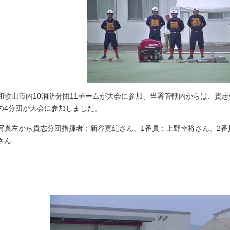
和歌山市内10消防分団11チームが大会に参加、当署管轄内からは、貴
の4分団が大会に参加しました。
写真左から貴志分団指揮者：新谷寛紀さん、1番員：上野幸将さん、2番
さん