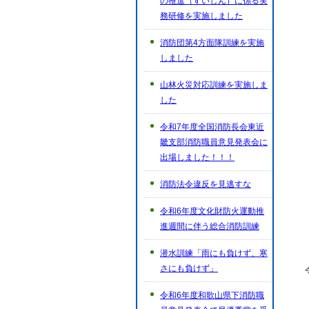
の推進（すいしん）に係る実
務研修を実施しました
消防団第4方面隊訓練を実施
しました
山林火災対応訓練を実施しま
した
令和7年度全国消防長会東近
畿支部消防職員意見発表会に
出場しました！！！
消防法令違反を見逃すな
令和6年度文化財防火運動推
進週間に伴う総合消防訓練
潜水訓練「雨にも負けず、寒
さにも負けず」
令和6年度和歌山県下消防職