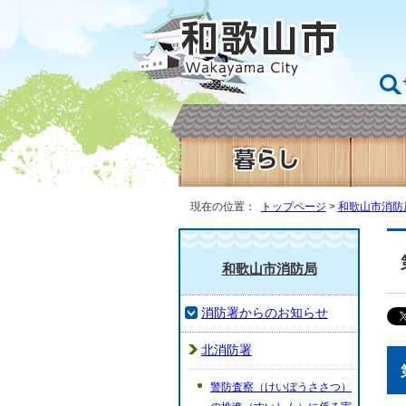
現在の位置：
トップページ
>
和歌山市消防
和歌山市消防局
消防署からのお知らせ
北消防署
警防査察（けいぼうささつ）