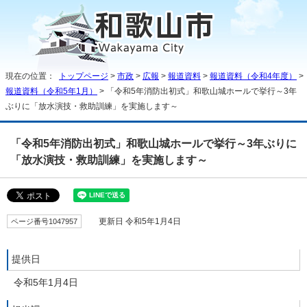
現在の位置：
トップページ
>
市政
>
広報
>
報道資料
>
報道資料（令和4年度）
>
報道資料（令和5年1月）
> 「令和5年消防出初式」和歌山城ホールで挙行～3年
ぶりに「放水演技・救助訓練」を実施します～
「令和5年消防出初式」和歌山城ホールで挙行～3年ぶりに
「放水演技・救助訓練」を実施します～
ページ番号1047957
更新日 令和5年1月4日
提供日
令和5年1月4日