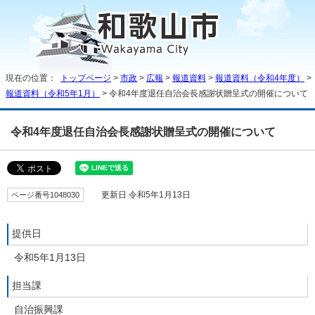
現在の位置：
トップページ
>
市政
>
広報
>
報道資料
>
報道資料（令和4年度）
>
報道資料（令和5年1月）
> 令和4年度退任自治会長感謝状贈呈式の開催について
令和4年度退任自治会長感謝状贈呈式の開催について
ページ番号1048030
更新日 令和5年1月13日
提供日
令和5年1月13日
担当課
自治振興課