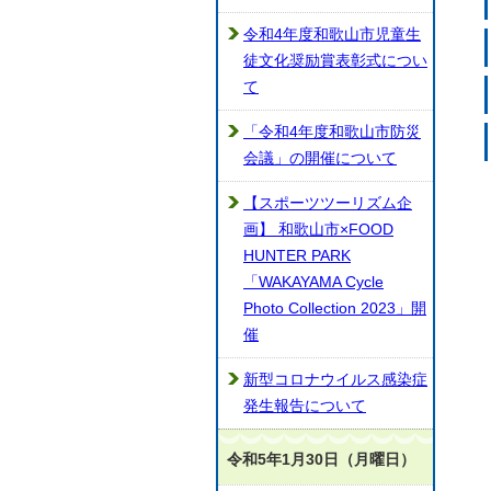
令和4年度和歌山市児童生
徒文化奨励賞表彰式につい
て
「令和4年度和歌山市防災
会議」の開催について
【スポーツツーリズム企
画】 和歌山市×FOOD
HUNTER PARK
「WAKAYAMA Cycle
Photo Collection 2023」開
催
新型コロナウイルス感染症
発生報告について
令和5年1月30日（月曜日）