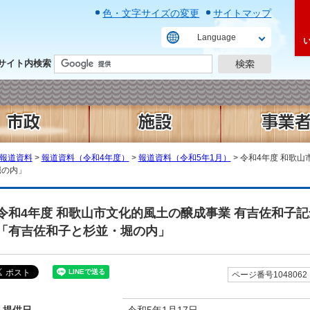
色・文字サイズの変更
サイトマップ
Language
サイト内検索
報道資料
>
報道資料（令和4年度）
>
報道資料（令和5年1月）
> 令和4年度 和歌
堀の内」
令和4年度 和歌山市文化的風土の醸成事業 有吉佐和子
「有吉佐和子と杉並・堀の内」
ページ番号1048062