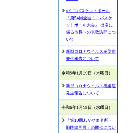
○ミニバスケットボール
『第54回全国ミニバスケ
ットボール大会』 出場に
係る市長への表敬訪問につ
いて
新型コロナウイルス感染症
発生報告について
令和5年1月19日（木曜日）
新型コロナウイルス感染症
発生報告について
令和5年1月18日（水曜日）
「第10回わかやま名所・
旧跡絵画展」の開催につい