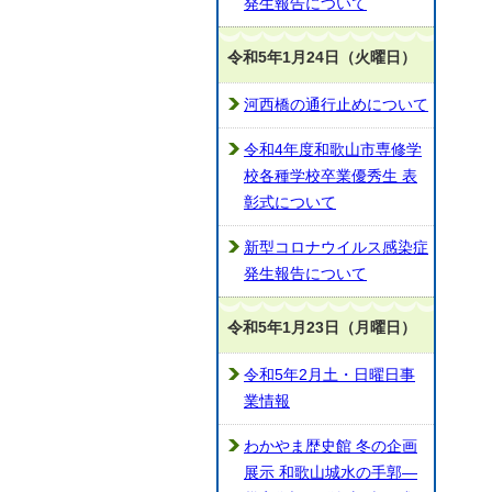
発生報告について
令和5年1月24日（火曜日）
河西橋の通行止めについて
令和4年度和歌山市専修学
校各種学校卒業優秀生 表
彰式について
新型コロナウイルス感染症
発生報告について
令和5年1月23日（月曜日）
令和5年2月土・日曜日事
業情報
わかやま歴史館 冬の企画
展示 和歌山城水の手郭―