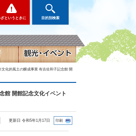
いざというときに
目的別検索
山市文化的風土の醸成事業 有吉佐和子記念館 開
記念館 開館記念文化イベント
更新日 令和5年1月17日
印刷