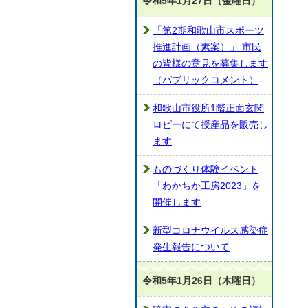
令和5年1月27日（金曜日）
「第2期和歌山市スポーツ
推進計画（素案）」 市民
の皆様の意見を募集します
（パブリックコメント）
和歌山市役所1階正面玄関
ロビーにて授産品を販売し
ます
ものづくり体験イベント
「わかちか工房2023」を
開催します
新型コロナウイルス感染症
発生報告について
令和5年1月26日（木曜日）