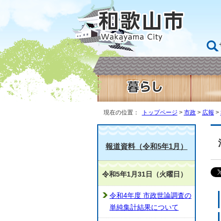
現在の位置：
トップページ
>
市政
>
広報
>
報道資料（令和5年1月）
令和5年1月31日（火曜日）
令和4年度 市政世論調査の
単純集計結果について