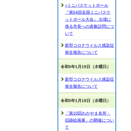
○ミニバスケットボール
『第54回全国ミニバスケ
ットボール大会』 出場に
係る市長への表敬訪問につ
いて
新型コロナウイルス感染症
発生報告について
令和5年1月19日（木曜日）
新型コロナウイルス感染症
発生報告について
令和5年1月18日（水曜日）
「第10回わかやま名所・
旧跡絵画展」の開催につい
て