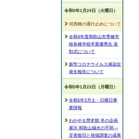
令和5年1月24日（火曜日）
河西橋の通行止めについて
令和4年度和歌山市専修学
校各種学校卒業優秀生 表
彰式について
新型コロナウイルス感染症
発生報告について
令和5年1月23日（月曜日）
令和5年2月土・日曜日事
業情報
わかやま歴史館 冬の企画
展示 和歌山城水の手郭―
災害復旧と発掘調査の成果