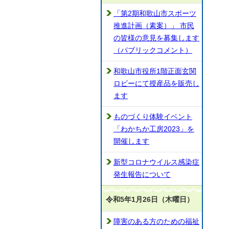
「第2期和歌山市スポーツ
推進計画（素案）」 市民
の皆様の意見を募集します
（パブリックコメント）
和歌山市役所1階正面玄関
ロビーにて授産品を販売し
ます
ものづくり体験イベント
「わかちか工房2023」を
開催します
新型コロナウイルス感染症
発生報告について
令和5年1月26日（木曜日）
障害のある方のための福祉