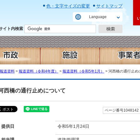
色・文字サイズの変更
サイトマップ
Language
サイト内検索
報道資料
>
報道資料（令和4年度）
>
報道資料（令和5年1月）
> 河西橋の通行止め
河西橋の通行止めについて
ページ番号1048142
提供日
令和5年1月24日
担当課
道路管理課