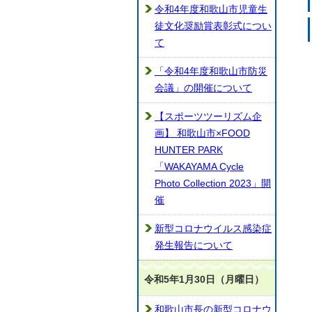
令和4年度和歌山市児童生
徒文化奨励賞表彰式につい
て
「令和4年度和歌山市防災
会議」の開催について
【スポーツツーリズム企
画】 和歌山市×FOOD
HUNTER PARK
「WAKAYAMA Cycle
Photo Collection 2023」開
催
新型コロナウイルス感染症
発生報告について
令和5年1月30日（月曜日）
和歌山市長の新型コロナウ