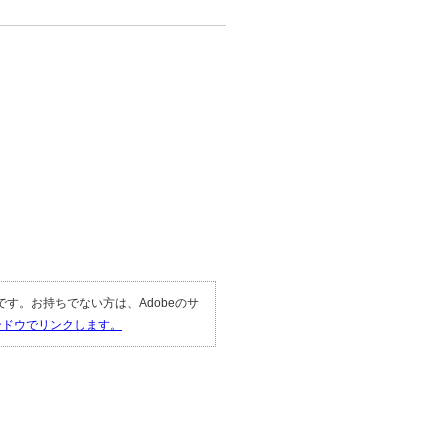
。
。
要です。お持ちでない方は、Adobeのサ
ィンドウでリンクします。