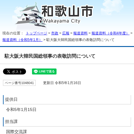
現在の位置：
トップページ
>
市政
>
広報
>
報道資料
>
報道資料（令和4年度）
>
報道資料（令和5年1月）
> 駐大阪大韓民国総領事の表敬訪問について
駐大阪大韓民国総領事の表敬訪問について
ページ番号1048041
更新日 令和5年1月16日
提供日
令和5年1月15日
担当課
国際交流課