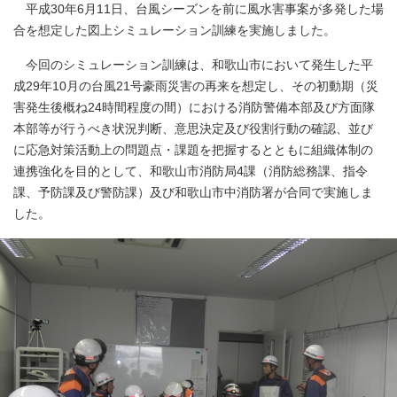
平成30年6月11日、台風シーズンを前に風水害事案が多発した場
合を想定した図上シミュレーション訓練を実施しました。
今回のシミュレーション訓練は、和歌山市において発生した平
成29年10月の台風21号豪雨災害の再来を想定し、その初動期（災
害発生後概ね24時間程度の間）における消防警備本部及び方面隊
本部等が行うべき状況判断、意思決定及び役割行動の確認、並び
に応急対策活動上の問題点・課題を把握するとともに組織体制の
連携強化を目的として、和歌山市消防局4課（消防総務課、指令
課、予防課及び警防課）及び和歌山市中消防署が合同で実施しま
した。